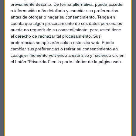
previamente descrito. De forma alternativa, puede acceder
Elon Musk se entrega al medioambiente y hunde al
a información más detallada y cambiar sus preferencias
bitcóin
antes de otorgar o negar su consentimiento.
Tenga en
cuenta que algún procesamiento de sus datos personales
Protagonistas empresariales
puede no requerir de su consentimiento, pero usted tiene
el derecho de rechazar tal procesamiento. Sus
En el Ibex 35, a media sesión, están bajando las acciones de
preferencias se aplicarán solo a este sitio web. Puede
PhamaMar (-2%)
después de la decisión de la Audiencia
cambiar sus preferencias o retirar su consentimiento en
Nacional de que la farmacéutica tendrá que abonar 5,6
cualquier momento volviendo a este sitio y haciendo clic en
millones de euros del impuesto de Sociedades de 2010 a
el botón "Privacidad" en la parte inferior de la página web.
2012.
El Banco Sabadell, AENA y Meliá
ceden un 2% y en torno a
un 1,5%, los títulos de IAG y Repsol. Las subidas son para
Telefónica (+1,7%)
y CIE Automotive, Inditex y ACS que
avanzan un 1%.
Suben las acciones de
Ryanair (+1%)
que ha
anunciado
una pérdida anual récord de 815 millones de euros después
de que las restricciones del COVID-19 lo obligaron a eliminar