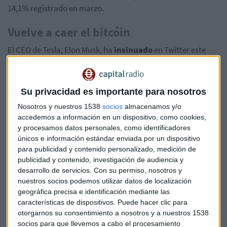
14,1% registrado en marzo.
Vuelve a caer el bitcóin
El CEO de Tesla, Elon Musk, ha
insinuado
en Twitter este
domingo que la automovilística había vendido o podría
vender el resto de sus bitcoines.
Su privacidad es importante para nosotros
Un usuario de Twitter que se hace llamar @CryptoWhale
Nosotros y nuestros 1538
socios
almacenamos y/o
dijo: "Los Bitcoiners van a abofetearse el próximo trimestre
accedemos a información en un dispositivo, como cookies,
cuando descubran que Tesla se deshizo del resto de sus
y procesamos datos personales, como identificadores
participaciones". Con la cantidad de odio que está
únicos e información estándar enviada por un dispositivo
recibiendo @elonmusk, no le culparía..."
para publicidad y contenido personalizado, medición de
publicidad y contenido, investigación de audiencia y
A lo que Musk ha respondió: "
Efectivamente".
desarrollo de servicios.
Con su permiso, nosotros y
nuestros socios podemos utilizar datos de localización
Una posible venta se produce apenas unos días después de
geográfica precisa e identificación mediante las
que Musk dijera que la compañía planeaba mantener en
características de dispositivos. Puede hacer clic para
lugar de vender los bitcoines que ya tiene.
otorgarnos su consentimiento a nosotros y a nuestros 1538
socios para que llevemos a cabo el procesamiento