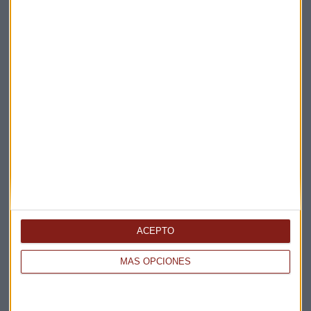
Bolsas europeas
Ryanair
Suscríbete a nuestros boletines
Te enviaremos las noticias más importantes del día
ACEPTO
MÁS OPCIONES