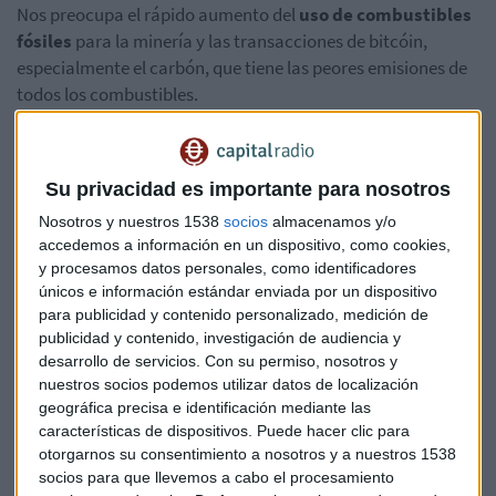
Nos preocupa el rápido aumento del
uso de combustibles
fósiles
para la minería y las transacciones de bitcóin,
especialmente el carbón, que tiene las peores emisiones de
todos los combustibles.
La criptodivisa es una buena idea a muchos niveles y
creemos que tiene un futuro prometedor, pero esto
no
Su privacidad es importante para nosotros
puede ser a costa del medio ambiente
.
Nosotros y nuestros 1538
socios
almacenamos y/o
Tesla
no venderá ningún
bitcóin y tenemos la intención de
accedemos a información en un dispositivo, como cookies,
y procesamos datos personales, como identificadores
utilizarlo para las transacciones tan pronto como la minería
únicos e información estándar enviada por un dispositivo
transite hacia una energía más sostenible. También
para publicidad y contenido personalizado, medición de
estamos estudiando otras criptodivisas que utilizan menos
publicidad y contenido, investigación de audiencia y
del 1% de la energía/transacción de bitcóin”.
desarrollo de servicios.
Con su permiso, nosotros y
nuestros socios podemos utilizar datos de localización
Aporte de 101 millones de dólares a los
geográfica precisa e identificación mediante las
características de dispositivos. Puede hacer clic para
resultados de Tesla
otorgarnos su consentimiento a nosotros y a nuestros 1538
Este último punto del comunicado de Elon Musk será
socios para que llevemos a cabo el procesamiento