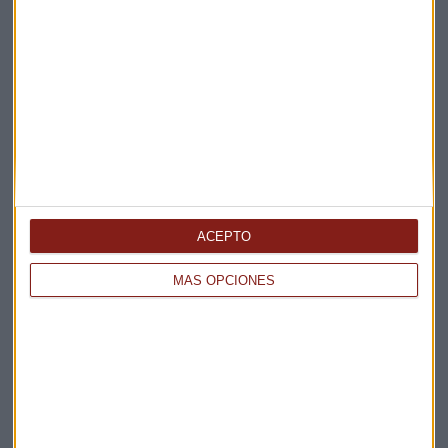
Elige los boletines a los que suscribirte
*
Apertura
La Magia de la Publicidad
Claves ESG
Acepto la
política de privacidad
. *
ACEPTO
¡Suscribirme!
MÁS OPCIONES
EN DIRECTO
@CAPITALRADIOB