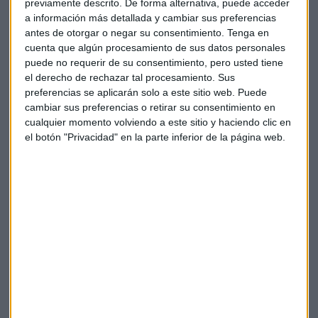
previamente descrito. De forma alternativa, puede acceder
realmente importante para que no se incurra en una
a información más detallada y cambiar sus preferencias
manipulación del mercado
.
antes de otorgar o negar su consentimiento.
Tenga en
cuenta que algún procesamiento de sus datos personales
Cabe recordar que Tesla, en la publicación de sus
puede no requerir de su consentimiento, pero usted tiene
resultados, anunció que había invertido 1.500 millones de
el derecho de rechazar tal procesamiento. Sus
dólares en bitcóin y que recortó su posición en un 10%
preferencias se aplicarán solo a este sitio web. Puede
durante el trimestre.
cambiar sus preferencias o retirar su consentimiento en
cualquier momento volviendo a este sitio y haciendo clic en
Gracias a esa venta, la marca obtuvo unas ganancias de 272
el botón "Privacidad" en la parte inferior de la página web.
millones de dólares, lo que les supuso un impacto positivo
en los resultados de
101 millones de dólares
.
Tesla gana 438 millones de dólares ayudada por las
operaciones con bitcóin
Desplomes en otras criptomonedas
El mensaje de Elon Musk no ha sentado bien en el ‘universo
cripto’ en su conjunto. Además del bitcóin, el
Dogecoin
se
encuentra bajando, en estos momentos,
un 16%
.