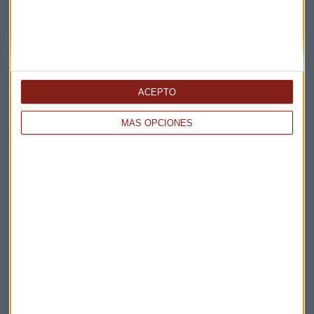
ACEPTO
Elige los boletines a los que suscribirte
*
Apertura
MÁS OPCIONES
La Magia de la Publicidad
Claves ESG
Acepto la
política de privacidad
. *
¡Suscribirme!
EN DIRECTO