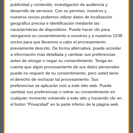
publicidad y contenido, investigación de audiencia y
movimientos del mercado. Luego hemos hablado de perspectivas y de
desarrollo de servicios.
Con su permiso, nosotros y
inversión con Lucía Gutiérrez Mellado, Directora de Estrategia de JP
nuestros socios podemos utilizar datos de localización
Morgan AM para España y Portugal
geográfica precisa e identificación mediante las
características de dispositivos. Puede hacer clic para
otorgarnos su consentimiento a nosotros y a nuestros 1538
socios para que llevemos a cabo el procesamiento
Protagonistas empresariales
previamente descrito. De forma alternativa, puede acceder
a información más detallada y cambiar sus preferencias
En el Ibex 35 destaca la subida de firmas relacionadas con
antes de otorgar o negar su consentimiento.
Tenga en
las renovables como es el caso d
e Siemens Gamesa (+6%),
cuenta que algún procesamiento de sus datos personales
Solaria (+5%)
y Acciona (4,6%). Avances también para
puede no requerir de su consentimiento, pero usted tiene
el derecho de rechazar tal procesamiento. Sus
Cellnex (+3,9%) y Ferovial (+3,7%).
preferencias se aplicarán solo a este sitio web. Puede
cambiar sus preferencias o retirar su consentimiento en
Suben también los títulos de
Grifols (+2,5%
) que ha
cualquier momento volviendo a este sitio y haciendo clic en
adquirido el 56 % de la estadounidense GigaGen por 80
el botón "Privacidad" en la parte inferior de la página web.
millones de dólares, con lo que logra así hacerse con el 100
% del capital de esta compañía.
Avances para la petrolera
Repsol (+1,3%)
ha comprado la