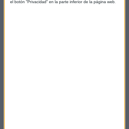
el botón "Privacidad" en la parte inferior de la página web.
CONSULTORIO
¿Qué hacer con Naturgy? Marc Ribes lo tiene claro:
"Es un claro mantener"
Jorge de Miguel