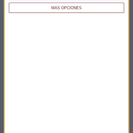
MÁS OPCIONES
APERTURA
Las bolsas europeas abren al alza pendientes del
futuro de Christine Lagard
Sandra Torrecillas