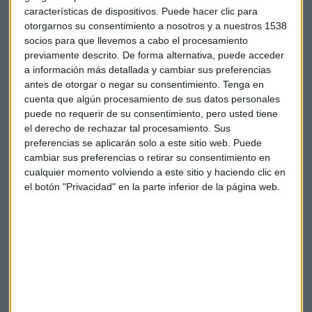
El IPC japonés, que excluye los precios de los alimentos
características de dispositivos. Puede hacer clic para
frescos por su alta volatilidad, ha subido un 0,6% en tasa
otorgarnos su consentimiento a nosotros y a nuestros 1538
interanual en febrero. Es el ritmo más rápido en dos años
socios para que llevemos a cabo el procesamiento
por los mayores costos de la energía que ha subido más de
previamente descrito. De forma alternativa, puede acceder
un 20% interanual
a información más detallada y cambiar sus preferencias
antes de otorgar o negar su consentimiento.
Tenga en
Pero todavía es mucho más bajo que el 5,9% en la zona euro
cuenta que algún procesamiento de sus datos personales
puede no requerir de su consentimiento, pero usted tiene
y el 7,9% en los Estados Unidos y lejos del objetivo del 2% del
el derecho de rechazar tal procesamiento. Sus
Banco central.
preferencias se aplicarán solo a este sitio web. Puede
cambiar sus preferencias o retirar su consentimiento en
Protagonistas empresariales
cualquier momento volviendo a este sitio y haciendo clic en
el botón "Privacidad" en la parte inferior de la página web.
Subidas para
Vodafone (+1%)
que ha recibido muestras de
interés de varios fondos, entre ellos Brookfield y Global
Infrastructure Partners (GIP) para hacerse con una
participación mayoritaria de empresa de torres
Vantage
Towers (+8%)
, según fuentes que cita Reuters.
Vodafone, que sacó a bolsa Vantage Towers en Fráncfort el
año pasado y todavía posee el 81% del negocio, se ha