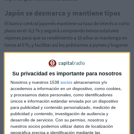
Japón se desmarca y mantiene tipos
El banco central japonés mantiene su tasa de interés a corto
plazo en el -0,1 % y seguirá comprando bonos estatales
nipones para que su rendimiento a 10 años se mantenga en
torno al 0 %, y facilitar así los préstamos a pymes y hogares.
Entre los factores que esgrime para optar por este
inmovilismo está la persistencia de la pandemia de Covid-19
que lastra el consumo, la inflación (que en el caso de Japón
Su privacidad es importante para nosotros
se mantiene débil y lejos de su meta) y, en tercer lugar, la
Nosotros y nuestros 1538
socios
almacenamos y/o
invasión rusa de Ucrania
accedemos a información en un dispositivo, como cookies,
y procesamos datos personales, como identificadores
El tono del Banco de Japón contrasta con el de la Reserva
únicos e información estándar enviada por un dispositivo
Federal de EE. UU. y el Banco de Inglaterra, que elevaron las
para publicidad y contenido personalizado, medición de
tasas de interés para evitar que la inflación arraigue en sus
publicidad y contenido, investigación de audiencia y
desarrollo de servicios.
Con su permiso, nosotros y
economías.
nuestros socios podemos utilizar datos de localización
geográfica precisa e identificación mediante las