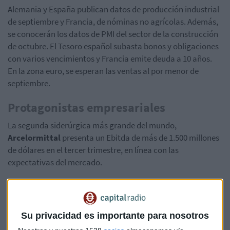
Alemania y España publican datos de producción industrial
de septiembre y Francia, de nóminas no agrícolas. Además,
se conocerán los datos de PMI del sector de la construcción
de octubre. El Tesoro español subasta bonos y obligaciones
con varios vencimientos y Francia emite deuda a 10 años.
En la zona euro, se esperan las ventas al por menor de
septiembre.
Protagonistas empresariales
La segunda siderúrgica más grande del mundo,
Arcelormittal
presenta un Ebitda de más de 1.500 millones
de dólares en el tercer trimestre, en línea con las
expectativas del mercado.
Observa señales de estabilización y son optimistas sobre las
perspectivas del negocio en 2026. Sin embargo, la demanda
general se mantuvo débil durante el trimestre y no hubo
Su privacidad es importante para nosotros
indicios de reposición de existencias, ya que los clientes