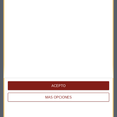
Suscríbete a nuestros boletines
Te enviaremos las noticias más importantes del día
ACEPTO
MÁS OPCIONES