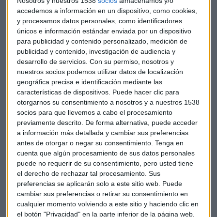
Nosotros y nuestros 1538
socios
almacenamos y/o
mantienen una postura de "esperar y ver".
accedemos a información en un dispositivo, como cookies,
y procesamos datos personales, como identificadores
El banco alemán
Commerzbank
, que se defiende de una
únicos e información estándar enviada por un dispositivo
posible compra del italiano Unicredit, baja su beneficio casi
para publicidad y contenido personalizado, medición de
un 8% hasta 591 millones de euros, por debajo de lo
publicidad y contenido, investigación de audiencia y
esperado. Sus costes han subido un 5% y anuncia una
desarrollo de servicios.
Con su permiso, nosotros y
recompra de 600 millones de euros y eleva su previsión de
nuestros socios podemos utilizar datos de localización
geográfica precisa e identificación mediante las
ingresos netos por intereses.
características de dispositivos. Puede hacer clic para
otorgarnos su consentimiento a nosotros y a nuestros 1538
El proveedor alemán de la industria automotriz
socios para que llevemos a cabo el procesamiento
Continental
publica una
pérdida neta
en el tercer
previamente descrito. De forma alternativa, puede acceder
trimestre debido a costos extraordinarios de 1.100 millones
a información más detallada y cambiar sus preferencias
de euros vinculados a la reestructuración y escisión de su
antes de otorgar o negar su consentimiento.
Tenga en
división Amovio para convertirse en una empresa dedicada
cuenta que algún procesamiento de sus datos personales
exclusivamente a los neumáticos.
puede no requerir de su consentimiento, pero usted tiene
el derecho de rechazar tal procesamiento. Sus
El gigante logístico alemán
DHL
supera previsiones con su
preferencias se aplicarán solo a este sitio web. Puede
cambiar sus preferencias o retirar su consentimiento en
beneficio operativo del tercer trimestre gracias a la
cualquier momento volviendo a este sitio y haciendo clic en
estrategia de precios y a la gestión de los costes.
el botón "Privacidad" en la parte inferior de la página web.