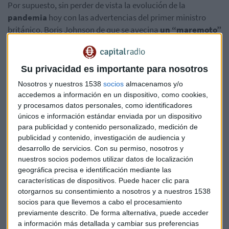
Por supuesto, sin perder de vista la evolución de la
pandemia
hoy con las advertencias del primer ministro
británico, Boris Johnson de que se avecina
un “maremoto”
de la variante ómicron.
Por cierto que el vicepresidente
del Banco Central Europeo,
Luis de Guindos,
está en
cuarentena en su domicilio tras haber dado positivo de
Su privacidad es importante para nosotros
covid. Solo tiene síntomas leves y seguirá su trabajo desde
Nosotros y nuestros 1538
socios
almacenamos y/o
su domicilio.
accedemos a información en un dispositivo, como cookies,
y procesamos datos personales, como identificadores
Protagonistas empresariales
únicos e información estándar enviada por un dispositivo
para publicidad y contenido personalizado, medición de
Bajan los títulos ligados al turismo y los vuelos ante el temor
publicidad y contenido, investigación de audiencia y
a la rápida propagación de la variante ómicron y las
desarrollo de servicios.
Con su permiso, nosotros y
posibles restricciones. La aerolínea
IAG retrocede cerca de
nuestros socios podemos utilizar datos de localización
un 3%,
Amadeus cede casi un 2% y AENA un 1%.
geográfica precisa e identificación mediante las
características de dispositivos. Puede hacer clic para
Subidas para
Acerinox (+1,5%)
después de que JP Morgan
otorgarnos su consentimiento a nosotros y a nuestros 1538
socios para que llevemos a cabo el procesamiento
haya elevado su precio objetivo desde 18,25 hasta 20 euros.
previamente descrito. De forma alternativa, puede acceder
Avances para
eDreams (+2%)
a la que Deutsche Bank eleva
a información más detallada y cambiar sus preferencias