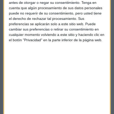
la recomendación de 'mantener' a 'comprar' y el precio
antes de otorgar o negar su consentimiento.
Tenga en
objetivo desde 6 a 10 euros.
cuenta que algún procesamiento de sus datos personales
puede no requerir de su consentimiento, pero usted tiene
PharmaMar
(-0,5%) ha anunciado que inicia el ensayo de
el derecho de rechazar tal procesamiento. Sus
fase III que evalúa la lurbinectedina en pacientes con cáncer
preferencias se aplicarán solo a este sitio web. Puede
de pulmón microcítico recurrente. Y
Ence
ha comunicado
cambiar sus preferencias o retirar su consentimiento en
cualquier momento volviendo a este sitio y haciendo clic en
que su filial de energía ha vendido a
Naturgy
sus
el botón "Privacidad" en la parte inferior de la página web.
participaciones en cinco activos fotovoltaicos, ubicados en
Huelva, Sevilla, Jaén y Granada, con una capacidad
conjunta aproximada de 373 MW. El precio de la
compraventa asciende hasta un total de 62 millones de
euros.
Duro Felguera (+4%)
ha comunicado este domingo a la
CNMV que ha conseguido reequilibrar su situación
patrimonial. Lo ha hecho gracias a la refinanciación de su
pasivo financiero y al desembolso del Fondo de Apoyo a la
Solvencia de Empresas Estratégicas.
Además, señala que ha reactivado el proyecto de energía de