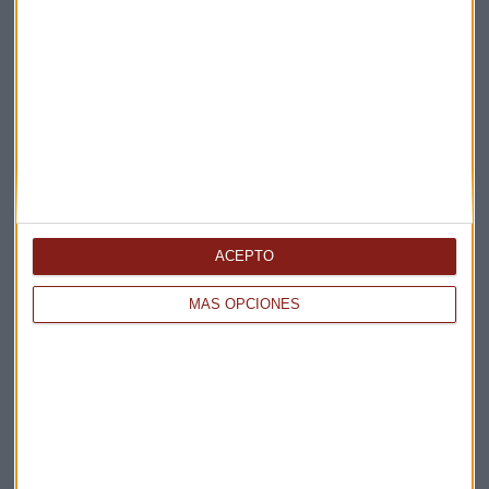
Suscríbete a nuestros boletines
Te enviaremos las noticias más importantes del día
ACEPTO
MÁS OPCIONES