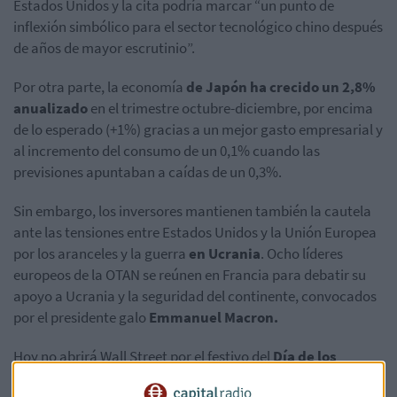
Estados Unidos y la cita podría marcar “un punto de
inflexión simbólico para el sector tecnológico chino después
de años de mayor escrutinio”.
Por otra parte, la economía
de Japón ha crecido un 2,8%
anualizado
en el trimestre octubre-diciembre, por encima
de lo esperado (+1%) gracias a un mejor gasto empresarial y
al incremento del consumo de un 0,1% cuando las
previsiones apuntaban a caídas de un 0,3%.
Sin embargo, los inversores mantienen también la cautela
ante las tensiones entre Estados Unidos y la Unión Europea
por los aranceles y la guerra
en Ucrania
. Ocho líderes
europeos de la OTAN se reúnen en Francia para debatir su
apoyo a Ucrania y la seguridad del continente, convocados
por el presidente galo
Emmanuel Macron.
Hoy no abrirá Wall Street por el festivo del
Día de los
Presidentes
y durante la semana se reunirán los bancos