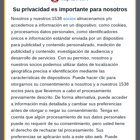
centrales de Australia y Nueva Zelanda y se espera que
ambos reduzcan las tasas de interés, el primero en 25
Su privacidad es importante para nosotros
puntos básicos y el segundo, el doble.
Nosotros y nuestros 1538
socios
almacenamos y/o
accedemos a información en un dispositivo, como cookies,
Protagonistas empresariales
y procesamos datos personales, como identificadores
únicos e información estándar enviada por un dispositivo
La empresa neerlandesa
Prosus
sube al calor del repunte de
para publicidad y contenido personalizado, medición de
la china Tencent en la que tiene una participación del 25%.
publicidad y contenido, investigación de audiencia y
El gigante digital chino ha integrado en su aplicación de
desarrollo de servicios.
Con su permiso, nosotros y
mensajería más importante WeChat, el modelo de
nuestros socios podemos utilizar datos de localización
inteligencia artificial R1 de DeepSeek.
geográfica precisa e identificación mediante las
características de dispositivos. Puede hacer clic para
En el mercado español, atención a
Naturgy.
Según el diario
otorgarnos su consentimiento a nosotros y a nuestros 1538
socios para que llevemos a cabo el procesamiento
Expansión, Emiratos Árabes Unidos y España allanan el
previamente descrito. De forma alternativa, puede acceder
camino político a una opa de Taqa a Naturgy.
a información más detallada y cambiar sus preferencias
antes de otorgar o negar su consentimiento.
Tenga en
Talgo
confirmó viernes al cierre,
cuenta que algún procesamiento de sus datos personales
el principio de acuerdo por el que Sidenor
pagará 4,15 euros
puede no requerir de su consentimiento, pero usted tiene
por acción fijos y otros 0,85 euros adicionales ligados al
el derecho de rechazar tal procesamiento. Sus
cumplimiento por parte del fabricante de trenes de
preferencias se aplicarán solo a este sitio web. Puede