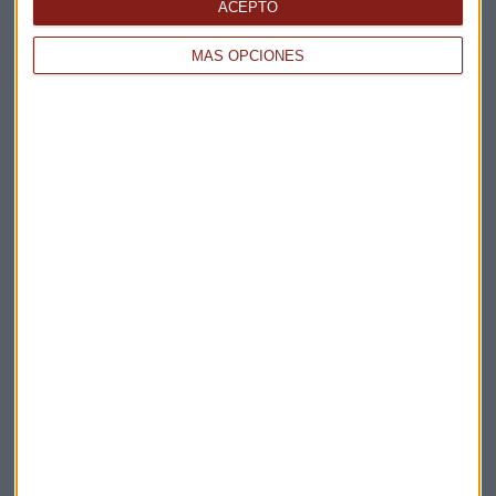
ACEPTO
MÁS OPCIONES
Elige los boletines a los que suscribirte
*
Apertura
La Magia de la Publicidad
Claves ESG
Acepto la
política de privacidad
. *
¡Suscribirme!