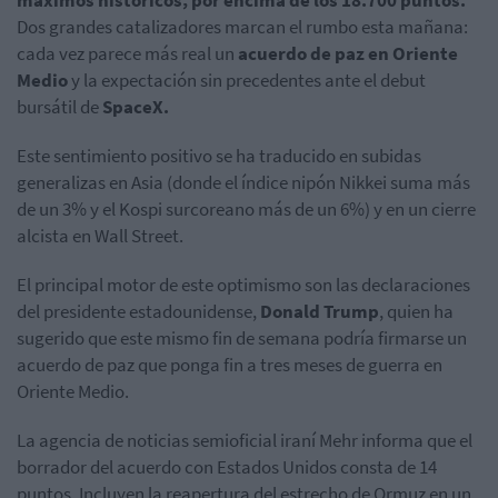
máximos históricos, por encima de los 18.700 puntos.
Dos grandes catalizadores marcan el rumbo esta mañana:
cada vez parece más real un
acuerdo de paz en Oriente
Medio
y la expectación sin precedentes ante el debut
bursátil de
SpaceX.
Este sentimiento positivo se ha traducido en subidas
generalizas en Asia (donde el índice nipón Nikkei suma más
de un 3% y el Kospi surcoreano más de un 6%) y en un cierre
alcista en Wall Street.
El principal motor de este optimismo son las declaraciones
del presidente estadounidense,
Donald Trump
, quien ha
sugerido que este mismo fin de semana podría firmarse un
acuerdo de paz que ponga fin a tres meses de guerra en
Oriente Medio.
La agencia de noticias semioficial iraní Mehr informa que el
borrador del acuerdo con Estados Unidos consta de 14
puntos. Incluyen la reapertura del estrecho de Ormuz en un