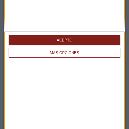
Bolsas europeas
Bce
Dassault
Airbus
Indra
Shell
Acciona Energía
ACEPTO
MÁS OPCIONES
Suscríbete a nuestros boletines
Te enviaremos las noticias más importantes del día