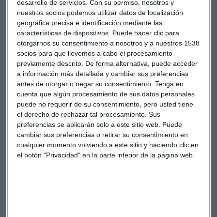
desarrollo de servicios.
Con su permiso, nosotros y
de dólares.
nuestros socios podemos utilizar datos de localización
geográfica precisa e identificación mediante las
características de dispositivos. Puede hacer clic para
otorgarnos su consentimiento a nosotros y a nuestros 1538
socios para que llevemos a cabo el procesamiento
previamente descrito. De forma alternativa, puede acceder
a información más detallada y cambiar sus preferencias
antes de otorgar o negar su consentimiento.
Tenga en
cuenta que algún procesamiento de sus datos personales
puede no requerir de su consentimiento, pero usted tiene
el derecho de rechazar tal procesamiento. Sus
preferencias se aplicarán solo a este sitio web. Puede
cambiar sus preferencias o retirar su consentimiento en
Llega la mayor salida a bolsa de la historia:
cualquier momento volviendo a este sitio y haciendo clic en
hoy debuta SpaceX
el botón "Privacidad" en la parte inferior de la página web.
Wall Street última los detalles para la salida a Bolsa
de la compañía de Elon Musk, que batirá récords
históricos en el mercado de renta variable.
Capital Radio
/ 2026-06-03
Protagonistas empresariales