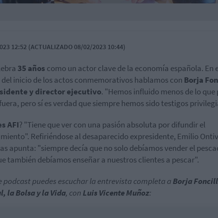
023 12:52 (ACTUALIZADO 08/02/2023 10:44)
lebra
35 años
como un actor clave de la economía española. En e
del inicio de los actos conmemorativos hablamos con
Borja Fon
sidente y director ejecutivo
. "Hemos influido menos de lo que
fuera, pero sí es verdad que siempre hemos sido testigos privilegi
s AFI
? "Tiene que ver con una pasión absoluta por difundir el
miento". Refiriéndose al desaparecido expresidente, Emilio Ontiv
las apunta: "siempre decía que no solo debíamos vender el pesca
ue también debíamos enseñar a nuestros clientes a pescar".
e podcast puedes escuchar la entrevista completa a
Borja Foncil
l, la Bolsa y la Vida
, con
Luis Vicente Muñoz
: