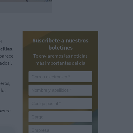
Suscríbete a nuestros
l
boletines
cillas
,
 parece
Te enviaremos las noticias
ados".
más importantes del día
eros,
do,
las
en