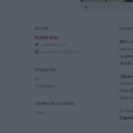
Afi
AUTOR
07/02/2
PEDRO DÍAZ
AFI
ce
pedrodiaz_14
marco 
pedro-díaz-675813244
su
pre
desde 
ETIQUETAS
¿
Qué e
Afi
conoci
Tecnología
Foncil
sino q
TIEMPO DE LECTURA
En est
2 min
Capita