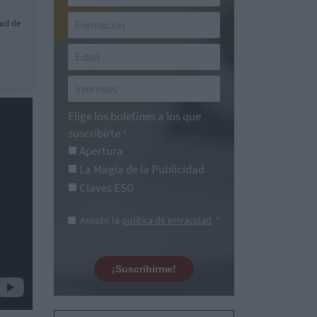
dad de
Elige los boletines a los que
suscribirte
*
Apertura
La Magia de la Publicidad
Claves ESG
Acepto la
política de privacidad
. *
¡Suscribirme!