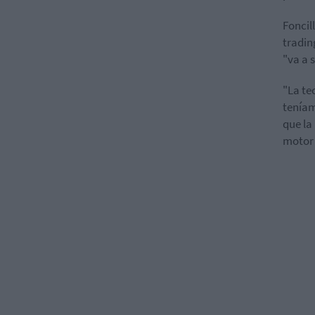
Foncil
tradin
"va a 
"La te
teníam
que la
motor 