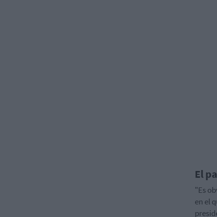
El p
"Es ob
en el 
presid