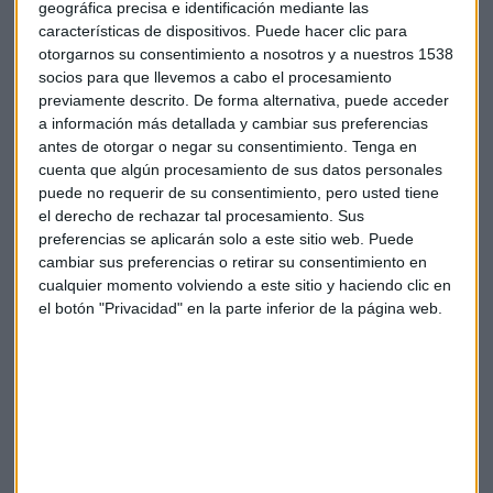
Hora Trading, para los amantes del
geográfica precisa e identificación mediante las
mercado
características de dispositivos. Puede hacer clic para
otorgarnos su consentimiento a nosotros y a nuestros 1538
¿Te apasiona el mercado? ¿Te gusta la operativa en el corto
socios para que llevemos a cabo el procesamiento
plazo? ¿Conoces los riesgos? ¿Con qué producto operas?
previamente descrito. De forma alternativa, puede acceder
a información más detallada y cambiar sus preferencias
Cada martes, en Capital Radio, Hora Trading aborda los
antes de otorgar o negar su consentimiento.
Tenga en
entresijos de los mercados financieros en un espacio que
cuenta que algún procesamiento de sus datos personales
puede seguir a través de la radio (13.05) o a través d elos
puede no requerir de su consentimiento, pero usted tiene
canales de Youtube y Twitch.
el derecho de rechazar tal procesamiento. Sus
preferencias se aplicarán solo a este sitio web. Puede
cambiar sus preferencias o retirar su consentimiento en
cualquier momento volviendo a este sitio y haciendo clic en
el botón "Privacidad" en la parte inferior de la página web.
Hora Trading: Las mejores estrategias