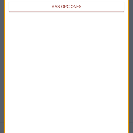
MÁS OPCIONES
Acepto la
política de privacidad
. *
¡Suscribirme!
EN DIRECTO
@CAPITALRADIOB
NOTICIAS RELACIONADAS