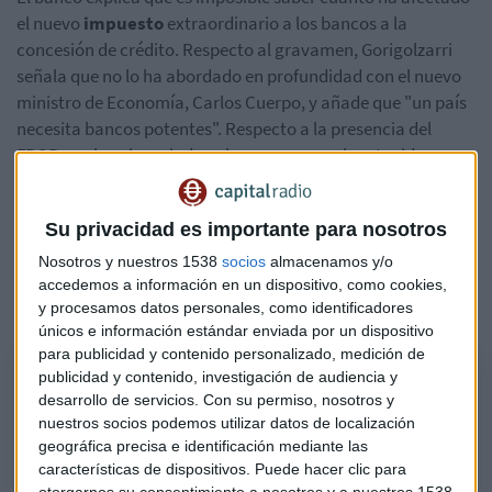
el nuevo
impuesto
extraordinario a los bancos a la
concesión de crédito. Respecto al gravamen, Gorigolzarri
señala que no lo ha abordado en profundidad con el nuevo
ministro de Economía, Carlos Cuerpo, y añade que "un país
necesita bancos potentes". Respecto a la presencia del
FROB en el accionariado aclara que nunca han tenido
injerencia política en la gestión.
La bajada del Euríbor ante la expectativa de recorte de tipos
Su privacidad es importante para nosotros
de interés, provocará una
bajada
media de las cuotas
Nosotros y nuestros 1538
socios
almacenamos y/o
hipotecarias de los clientes de Caixabank de
20 euros
al
accedemos a información en un dispositivo, como cookies,
mes.
y procesamos datos personales, como identificadores
únicos e información estándar enviada por un dispositivo
para publicidad y contenido personalizado, medición de
Podcast: Las cuotas hipotecarias de Caixabank bajarán 20
publicidad y contenido, investigación de audiencia y
desarrollo de servicios.
Con su permiso, nosotros y
euros/mes en 2024
nuestros socios podemos utilizar datos de localización
El CEO de Caixabank, Gonzalo Gortázar, explica que la bajada del
geográfica precisa e identificación mediante las
euríbor beneficiará a más de 300.000 hipotecados en el primer semestre
características de dispositivos. Puede hacer clic para
de 2024
otorgarnos su consentimiento a nosotros y a nuestros 1538