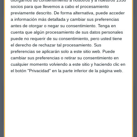
socios para que llevemos a cabo el procesamiento
previamente descrito. De forma alternativa, puede acceder
a información más detallada y cambiar sus preferencias
Antes las caídas de Caixabank en bolsa tras la publicación
antes de otorgar o negar su consentimiento.
Tenga en
cuenta que algún procesamiento de sus datos personales
de resultados, Goirigolzarri señala que el mercado tiene que
puede no requerir de su consentimiento, pero usted tiene
deglutir mucha información. El CEO, Gortázar, explica que
el derecho de rechazar tal procesamiento. Sus
la bolsa está inquieta sobre el futuro coste de capital del
preferencias se aplicarán solo a este sitio web. Puede
sector bancario. Caixabank va a destinar el 60% del
cambiar sus preferencias o retirar su consentimiento en
beneficio récord de 2023 a dividendos y pondrá en marcha
cualquier momento volviendo a este sitio y haciendo clic en
un nuevo plan de recompra de acciones.
el botón "Privacidad" en la parte inferior de la página web.
Podcast: Caixabank vigila la acción en bolsa
El presidente de Caixabank explica que el mercado tiene que "deglutir"
la información que se ha dado al mercado
Récord de Caixabank en 2023: 4.816