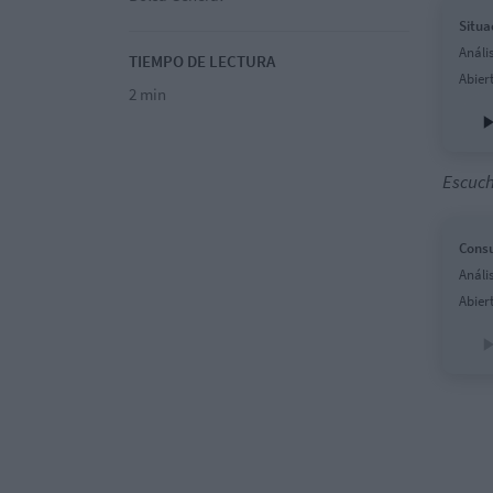
Situa
Análi
TIEMPO DE LECTURA
Abier
2 min
Escuch
Consu
Análi
Abier