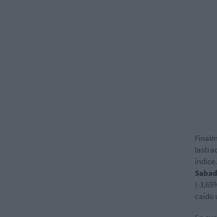
Finalm
lastra
índice
Sabad
(-3,65
caído 