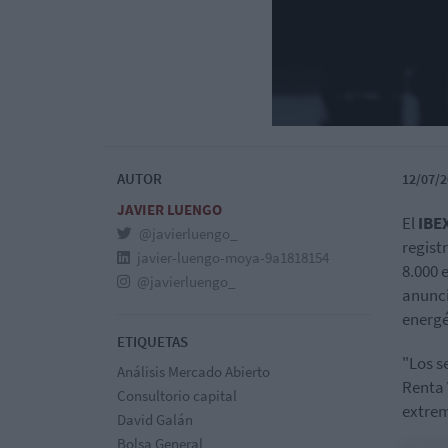
AUTOR
12/07/2
JAVIER LUENGO
El
IBE
@javierluengo_
regist
javier-luengo-moya-9a1818154
8.000 
@javierluengo_
anunci
energé
ETIQUETAS
"Los s
Análisis Mercado Abierto
Renta 
Consultorio capital
extrem
David Galán
Bolsa General