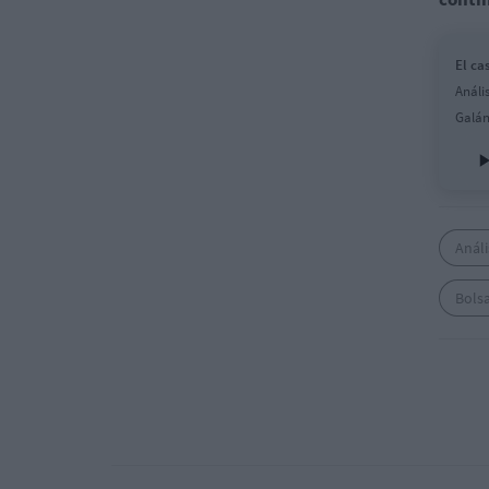
El ca
Análi
Galán
Análi
Bols