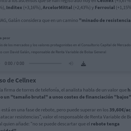
nto a los ascensos que se han registrado hoy en
Cellnex
(+5,67%
%),
Inditex
(+3,16%),
ArcelorMittal
(+2,43%) y
Ferrovial
(+1,15%
IAG, Galán considera que en un camino
"minado de resistencia
la peor
sis de los mercados y los valores protagonistas en el Consultorio Capital de Mercado
to con David Galán, responsable de Renta Variable de Bolsa General
aso de Cellnex
la firma de torres de telefonía, el analista habla de un valor que
h
o un "tamaño brutal" a unos costes de financiación "bajos"
 está en una fase de rebote, pero puede superar en los
39,60€/ac
 atacar resistencias", valor el responsable de Renta Variable de B
l quien añade: "no se puede descartar que el
rebote tenga
nuidad"
.