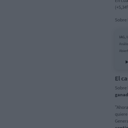
En cua
(+5,34
Sobre 
IAG, 
Análi
Abier
El c
Sobre 
ganad
"Ahora
quiere
Genera
conti