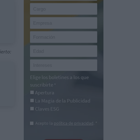
ierto:
Elige los boletines a los que
suscribirte
*
Apertura
La Magia de la Publicidad
Claves ESG
Acepto la
política de privacidad
. *