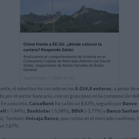
China frente a EE.UU. ¿dónde colocar la
cartera? Responde Galán
Analizamos el comportamiento de la bolsa en el
Consultorio Capital de Mercado Abierto con David
Galán, responsable de Renta Variable de Bolsa
General
Capital Radio /
/ 2022-07-05
ente, el selectivo ha cerrado en los
8.014,8 enteros
, a pesar de 
do por el sector bancario, con un gran peso en la composición del
. En concreto,
CaixaBank
ha caído un 8,63%, seguido por
Banco
ell
(-7,44%),
Bankinter
(-5,08%),
BBVA
(-3,77%) y
Banco
Santan
%). También
Unicaja
Banco
, que cotiza en el mercado continuo, 
un 7,67%.