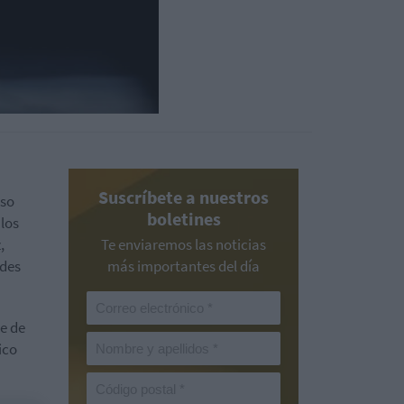
Suscríbete a nuestros
nso
boletines
 los
,
Te enviaremos las noticias
ndes
más importantes del día
e de
ico