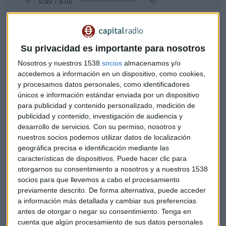
Su decisión personal en los últimos años ha sido invertir en
el largo plazo, ya que le ha brindado una mejor visión a la
Su privacidad es importante para nosotros
hora de decidir por qué activos apostar. “En un gráfico de
Nosotros y nuestros 1538
socios
almacenamos y/o
días o semanas, puede que no tengamos nada de
accedemos a información en un dispositivo, como cookies,
lateralidad. Pero en uno de tres meses, el mercado está en
y procesamos datos personales, como identificadores
plena resistencia”, analiza el experto.
únicos e información estándar enviada por un dispositivo
para publicidad y contenido personalizado, medición de
¿Qué necesita el mercado?
publicidad y contenido, investigación de audiencia y
desarrollo de servicios.
Con su permiso, nosotros y
En este momento, según Doblado
, “el mercado necesita
nuestros socios podemos utilizar datos de localización
una excusa, algo en lo que creer para impulsarse”
.
geográfica precisa e identificación mediante las
Durante las elecciones de 2016 en Estados Unidos, por
características de dispositivos. Puede hacer clic para
ejemplo, fue la victoria de Trump la que terminó rompiendo
otorgarnos su consentimiento a nosotros y a nuestros 1538
una lateralidad de dos años, pero tras ese esfuerzo “se pasó
socios para que llevemos a cabo el procesamiento
tres meses en lateral”.
previamente descrito. De forma alternativa, puede acceder
a información más detallada y cambiar sus preferencias
antes de otorgar o negar su consentimiento.
Tenga en
En este sentido, entiende que en ese momento
"Trump era
cuenta que algún procesamiento de sus datos personales
el vector por el que el mercado encuentra la energía en