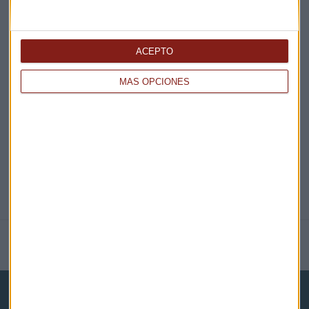
¡Suscribirme!
ACEPTO
EN DIRECTO
MÁS OPCIONES
@CAPITALRADIOB
NOTICIAS RELACIONADAS