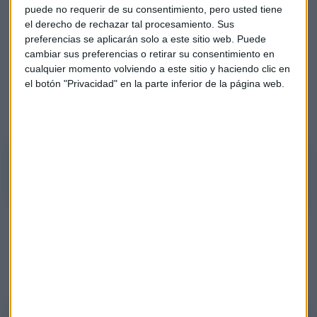
puede no requerir de su consentimiento, pero usted tiene
él".
Sin embargo, al momento las bolsas no han encontrado
el derecho de rechazar tal procesamiento. Sus
de donde coger impulso, según el analista.
preferencias se aplicarán solo a este sitio web. Puede
cambiar sus preferencias o retirar su consentimiento en
Consultado por los oyentes sobre los valores Novartis y
cualquier momento volviendo a este sitio y haciendo clic en
Sanofi, vinculados a la salud, el experto ha dicho que
el botón "Privacidad" en la parte inferior de la página web.
ninguna “le desagrada”, pero si tiene que elegir iría
“claramente” por la primera.
¿Novartis o Sanofi?
Además, ha analizado los índices SMI Suizo, el Nasdaq 100 y
el S&P 500 y dijo que los tres son una oportunidad. Pero en el
Ibex
se ha puesto más cauteloso y dijo que la “zona de
resistencia, deja una pauta envolvente”.