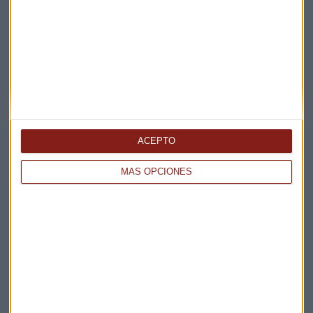
Elige los boletines a los que suscribirte
*
Apertura
La Magia de la Publicidad
Claves ESG
Acepto la
política de privacidad
. *
ACEPTO
¡Suscribirme!
MÁS OPCIONES
EN DIRECTO
@CAPITALRADIOB