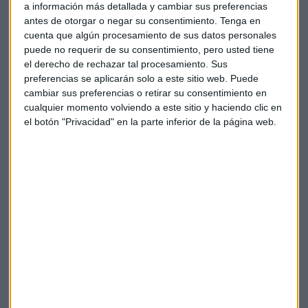
a información más detallada y cambiar sus preferencias
Los analistas consultados por Capital Radio, ven una
antes de otorgar o negar su consentimiento.
Tenga en
operación para plantar cara a los nuevos gigantes del
cuenta que algún procesamiento de sus datos personales
sector como Netflix, HBO y Amazon Prime e
puede no requerir de su consentimiento, pero usted tiene
incluso para frenar una posible opa por parte de Vivendi.
el derecho de rechazar tal procesamiento. Sus
preferencias se aplicarán solo a este sitio web. Puede
Están subiendo las acciones de empresas con intereses en
cambiar sus preferencias o retirar su consentimiento en
México que sufrieron ante las amenaza de Donald Trump de
cualquier momento volviendo a este sitio y haciendo clic en
aranceles y que hoy respiran tranquilas. Repunta
Cie
el botón "Privacidad" en la parte inferior de la página web.
Automotive (+3%), Valeo (+2,5%) o BBVA (+2%).
La compañía de viajes británica
Thomas Cook
sube un 14%
después de confirmar que mantiene negociaciones con el
conglomerado chino Fosun sobre una posible venta de su
negocio como operador turístico. Este fin de semana, los
medios británicos publicaban que el grupo inversor chino -el
mayor accionista de Thomas Cook- sopesaba una oferta de
compra. Si lograra comprar el negocio de hoteles y
complejos turísticos de la empresa británica, sería una de
las compras más importantes de una empresa del Reino