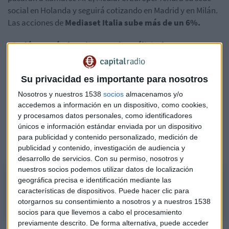
social en Holanda y seguirá cotizando en Madrid y en Milán.
Las acciones de
Mediaset Italia sube más de un 6%.
Nicolás Fernández, director de análisis de Banco
Sabadel
l, cree que, a corto plazo, las acciones de Mediaset
España pueden seguir bajando aunque es necesario
Su privacidad es importante para nosotros
analizar bien las valoraciones. Según Fernández,
"hasta
ahora la historia de Telecinco era muy clara con una
Nosotros y nuestros 1538
socios
almacenamos y/o
accedemos a información en un dispositivo, como cookies,
rentabilidad por dividendo muy elevada y casi sin
y procesamos datos personales, como identificadores
endeudamiento, pero ahora pasa a formar parte de una
únicos e información estándar enviada por un dispositivo
empresa con más deuda y menor retribución al accionista".
para publicidad y contenido personalizado, medición de
Escucha el análisis completo:
publicidad y contenido, investigación de audiencia y
desarrollo de servicios.
Con su permiso, nosotros y
nuestros socios podemos utilizar datos de localización
Nicolás Fernández (Banco Sabadell): Las acciones de Mediaset
geográfica precisa e identificación mediante las
seguirán bajando a corto plazo
características de dispositivos. Puede hacer clic para
otorgarnos su consentimiento a nosotros y a nuestros 1538
socios para que llevemos a cabo el procesamiento
previamente descrito. De forma alternativa, puede acceder