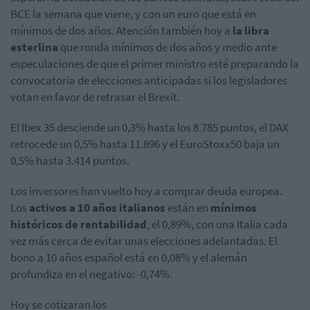
BCE la semana que viene, y con un euro que está en
mínimos de dos años. Atención también hoy a
la libra
esterlina
que ronda mínimos de dos años y medio ante
especulaciones de que el primer ministro esté preparando la
convocatoria de elecciones anticipadas si los legisladores
votan en favor de retrasar el Brexit.
El Ibex 35 desciende un 0,3% hasta los 8.785 puntos, el DAX
retrocede un 0,5% hasta 11.896 y el EuroStoxx50 baja un
0,5% hasta 3.414 puntos.
Los inversores han vuelto hoy a comprar deuda europea.
Los
activos a 10 años italianos
están en
mínimos
históricos de rentabilidad
, el 0,89%, con una Italia cada
vez más cerca de evitar unas elecciones adelantadas. El
bono a 10 años español está en 0,08% y el alemán
profundiza en el negativo: -0,74%.
Hoy se cotizaran los