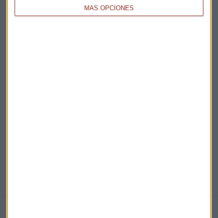
MÁS OPCIONES
Acepto la
política de privacidad
. *
¡Suscribirme!
EN DIRECTO
@CAPITALRADIOB
NOTICIAS RELACIONADAS