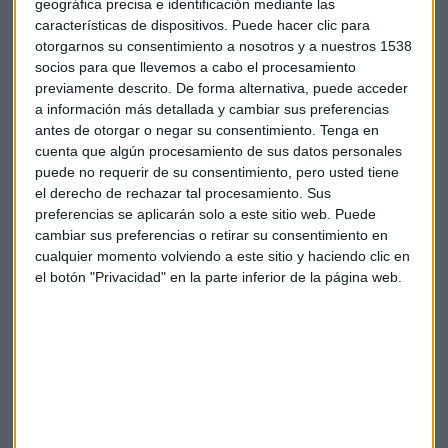
geográfica precisa e identificación mediante las
iniciado su cobertura con un recomendación de “vender”.
características de dispositivos. Puede hacer clic para
otorgarnos su consentimiento a nosotros y a nuestros 1538
También podrían abandonar el selectivo británico la
socios para que llevemos a cabo el procesamiento
empresa de tecnología
Micro Focus
y la aseguradora
previamente descrito. De forma alternativa, puede acceder
Direct Line.
Los posibles sustitutos serán la empresa
a información más detallada y cambiar sus preferencias
antes de otorgar o negar su consentimiento.
Tenga en
minera de metales preciosos
Polymetal,
la farmacéutica
cuenta que algún procesamiento de sus datos personales
de genéricos
Hikma
y el grupo aeroespacial y de defensa
puede no requerir de su consentimiento, pero usted tiene
Meggitt.
el derecho de rechazar tal procesamiento. Sus
preferencias se aplicarán solo a este sitio web. Puede
Atención a la cotización de
Deutsche Bank.
Su consejero
cambiar sus preferencias o retirar su consentimiento en
delegado, Christian Sewing, va a emplear el 15% de su
cualquier momento volviendo a este sitio y haciendo clic en
salario neto mensual en comprar acciones del banco. Ya ha
el botón "Privacidad" en la parte inferior de la página web.
comenzado con la compra y lo hizo el pasado 30 de agosto
cuando se hizo con títulos por algo más de 22.000 euros. A
partir de ahora, irá comprando algo más de 21.000 euros en
acciones cada día 22 de mes hasta finales de 2022. De esta
forma, y si no recibe una subida de su salario durante ese
periodo, Sewing realizará una inversión total en el banco
que dirige por valor de 850.000 euros.