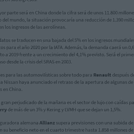
or parte será en China donde la cifra será de unos 11.800 millone
to del mundo, la situación provocaría una reducción de 1.390 mill
en los ingresos de las aerolíneas.
datos se traducen en una bajada del 5% en los ingresos mundiale
tos para el año 2020 por la IATA. Además, la demanda caerá un 0
to a 2019 frente a un crecimiento del 4,1% previsto. Será el prime
so desde la crisis del SRAS en 2003.
es para las automovilísticas sobre todo para
Renault
después d
ia Nissan haya anunciado el retraso de la apertura de algunas de
s en China.
o gran perjudicado de la mañana es el sector de lujo con caídas p
rry
de más de un 3% y Kering y LVMH que se dejan un 1,5%.
eguradora alemana
Allianz
supera previsiones con una subida de
n su beneficio neto en el cuarto trimestre hasta 1.858 millones de