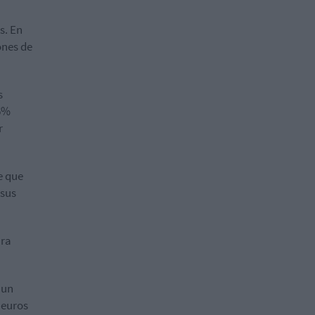
s. En
ones de
s
,6%
r
e que
 sus
ara
 un
 euros