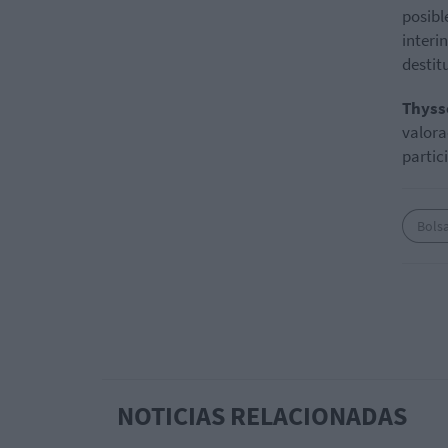
posibl
interi
destit
Thyss
valora
partic
Bols
NOTICIAS RELACIONADAS