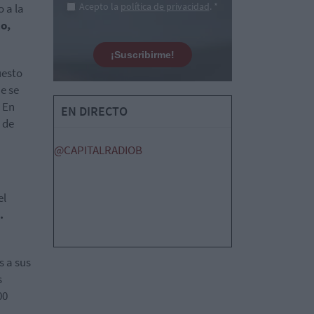
Acepto la
política de privacidad
. *
 a la
to,
¡Suscribirme!
uesto
e se
 En
EN DIRECTO
 de
@CAPITALRADIOB
el
.
s a sus
s
00