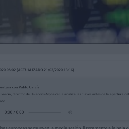
020 08:02 (ACTUALIZADO 21/02/2020 13:16)
ertura con Pablo García
 García, director de Divacons-AlphaValue analiza las claves antes de la apertura del
ado.
lsas europeas se mueven, a media sesión, ligeramente a la baja 