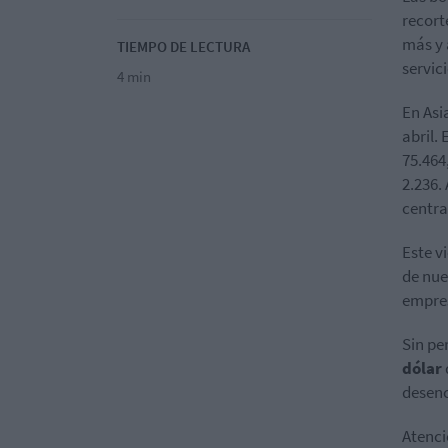
recort
más y 
TIEMPO DE LECTURA
servic
4 min
En Asi
abril.
75.464
2.236.
centra
Este v
de nue
empres
Sin pe
dólar
desen
Atenci