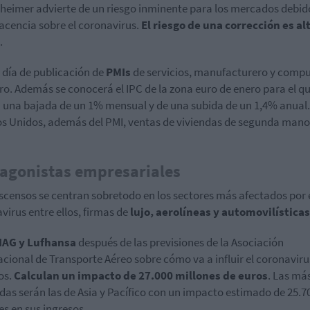
eimer advierte de un riesgo inminente para los mercados debido
cencia sobre el coronavirus.
El riesgo de una corrección es al
.
 día de publicación de
PMIs
de servicios, manufacturero y comp
ro. Además se conocerá el IPC de la zona euro de enero para el qu
 una bajada de un 1% mensual y de una subida de un 1,4% anual.
s Unidos, además del PMI, ventas de viviendas de segunda mano
agonistas empresariales
scensos se centran sobretodo en los sectores más afectados por 
virus entre ellos, firmas de
lujo, aerolíneas y automovilísticas
IAG y Lufhansa
después de las previsiones de la Asociación
acional de Transporte Aéreo sobre cómo va a influir el coronaviru
os.
Calculan un impacto de 27.000 millones de euros
.
Las má
das serán las de Asia y Pacífico con un impacto estimado de 25.7
es en sus ingresos.