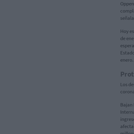
Oppenh
compla
señala
Hoy es
de ene
espera
Estado
enero.
Prot
Los de
corona
Bajan
Intern
ingres
afecta
millon