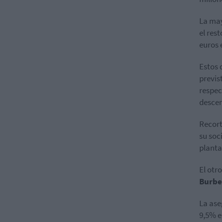
La may
el res
euros 
Estos 
previs
respec
descen
Recort
su soc
planta
El otr
Burbe
La as
9,5% e