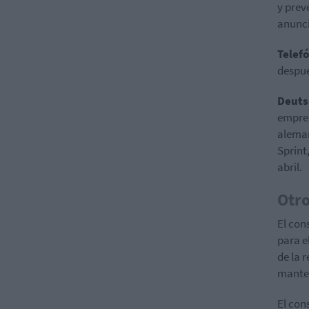
y prev
anunci
Telef
despu
Deuts
empres
aleman
Sprint
abril.
Otro
El con
para e
de la 
mante
El con