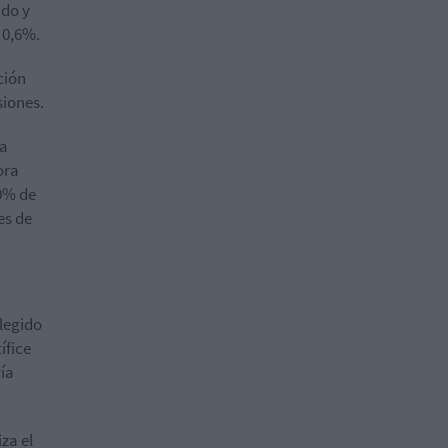
ndo y
 0,6%.
ción
siones.
va
ora
0% de
es de
elegido
ífice
ría
za el