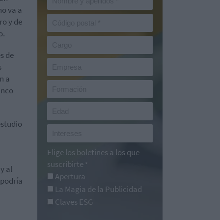
no va a
ro y de
o.
s de
s
n a
anco
estudio
Elige los boletines a los que
suscribirte
*
y al
Apertura
 podría
La Magia de la Publicidad
Claves ESG