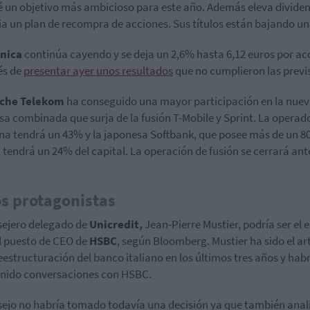
é un objetivo más ambicioso para este año. Además eleva divide
a un plan de recompra de acciones. Sus títulos están bajando un
ónica
continúa cayendo y se deja un 2,6% hasta 6,12 euros por ac
és de
presentar ayer unos resultados
que no cumplieron las previ
che Telekom
ha conseguido una mayor participación en la nue
a combinada que surja de la fusión T-Mobile y Sprint.
La operad
a tendrá un 43% y la japonesa Softbank, que posee más de un 8
, tendrá un 24% del capital. La operación de fusión se cerrará ant
s protagonistas
sejero delegado de
Unicredit,
Jean-Pierre Mustier, podría ser el 
l puesto de CEO de
HSBC
, según Bloomberg.
Mustier ha sido el art
reestructuración del banco italiano en los últimos tres años y hab
nido conversaciones con HSBC.
sejo no habría tomado todavía una decisión ya que también anali