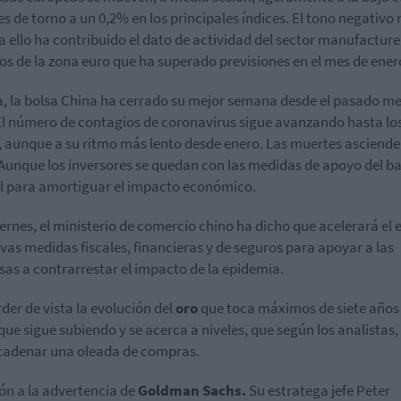
es de torno a un 0,2% en los principales índices. El tono negativo 
a ello ha contribuido el dato de actividad del sector manufacture
ios de la zona euro que ha superado previsiones en el mes de ener
a, la bolsa China ha cerrado su mejor semana desde el pasado me
 El número de contagios de coronavirus sigue avanzando hasta lo
, aunque a su ritmo más lento desde enero. Las muertes asciende
 Aunque los inversores se quedan con las medidas de apoyo del b
l para amortiguar el impacto económico.
iernes, el ministerio de comercio chino ha dicho que acelerará el 
vas medidas fiscales, financieras y de seguros para apoyar a las
as a contrarrestar el impacto de la epidemia.
rder de vista la evolución del
oro
que toca máximos de siete años 
que sigue subiendo y se acerca a niveles, que según los analistas,
cadenar una oleada de compras.
ón a la advertencia de
Goldman Sachs.
Su estratega jefe Peter