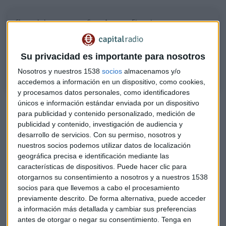
Claves de la semana con Caser Asesores Financieros
Gonzalo García, responsable de asesoramiento y análisis de fondos,
destaca el dato de PIB de la zona euro y la confianza de los
Su privacidad es importante para nosotros
consumidores en Estados Unidos
Nosotros y nuestros 1538
socios
almacenamos y/o
accedemos a información en un dispositivo, como cookies,
y procesamos datos personales, como identificadores
únicos e información estándar enviada por un dispositivo
PIB y confianza de los consumidores
para publicidad y contenido personalizado, medición de
Además, durante la semana se publicarán las cifras
publicidad y contenido, investigación de audiencia y
desarrollo de servicios.
Con su permiso, nosotros y
definitivas del
PIB del tercer trimestre en la eurozona.
En
nuestros socios podemos utilizar datos de localización
su primera lectura mostró una expansión de un 0,2 % frente
geográfica precisa e identificación mediante las
al trimestre anterior y de un 2,1 % respecto al mismo
características de dispositivos. Puede hacer clic para
periodo de 2021.
otorgarnos su consentimiento a nosotros y a nuestros 1538
socios para que llevemos a cabo el procesamiento
En EE. UU., la atención del mercado girará en torno a los
previamente descrito. De forma alternativa, puede acceder
datos finales de los PMI compuesto y de servicios, así como
a información más detallada y cambiar sus preferencias
el ISM en el sector no manufacturero este lunes, mientras
antes de otorgar o negar su consentimiento.
Tenga en