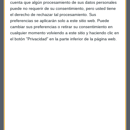
cuenta que algún procesamiento de sus datos personales
que el viernes día 9 se conocerá el dato preliminar de
puede no requerir de su consentimiento, pero usted tiene
diciembre de
la confianza de la Universidad de Michigan.
el derecho de rechazar tal procesamiento. Sus
preferencias se aplicarán solo a este sitio web. Puede
La semana ha comenzado con el resultado de la reunión de
cambiar sus preferencias o retirar su consentimiento en
los países productores de petróleo y sus socios de la OPEP+,
cualquier momento volviendo a este sitio y haciendo clic en
en la que han mantenido los niveles de producción.
el botón "Privacidad" en la parte inferior de la página web.
Las bolsas europeas, tranquilas pendientes de
la reapertura china y el petróleo