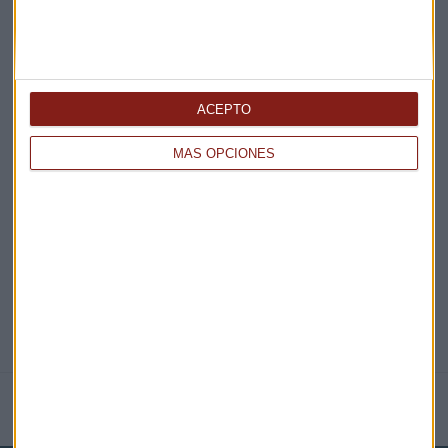
¡Suscribirme!
ACEPTO
EN DIRECTO
MÁS OPCIONES
@CAPITALRADIOB
NOTICIAS RELACIONADAS