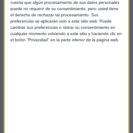
cuenta que algún procesamiento de sus datos personales
Alemania, y de la zona euro, así como el PIB italiano.
puede no requerir de su consentimiento, pero usted tiene
También, publicarán el PMI de EEUU compuesto y de
el derecho de rechazar tal procesamiento. Sus
servicios y el ISM de actividad del sector no manufacturero.
preferencias se aplicarán solo a este sitio web. Puede
cambiar sus preferencias o retirar su consentimiento en
El último día de la semana bursátil, en la agenda destaca el
cualquier momento volviendo a este sitio y haciendo clic en
el botón "Privacidad" en la parte inferior de la página web.
Índice Halifax de precios de la vivienda en el Reino Unido y
los datos de desempleo estadounidenses de septiembre,
entre otros.