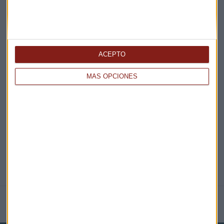
¡Suscribirme!
ACEPTO
EN DIRECTO
MÁS OPCIONES
@CAPITALRADIOB
NOTICIAS RELACIONADAS