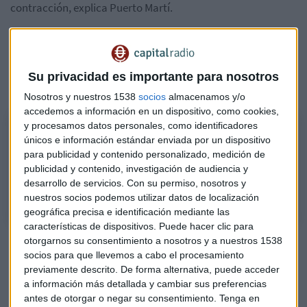
contracción, explica Puerto Martí.
Escucha las claves de la semana y el análisis de contexto de
mercado con el repunte de la rentabilidad de la deuda, la
moderación de la inflación tanto en Estados Unidos como
Su privacidad es importante para nosotros
en Europa y la crisis de Evergrande en China :
Nosotros y nuestros 1538
socios
almacenamos y/o
accedemos a información en un dispositivo, como cookies,
y procesamos datos personales, como identificadores
Las claves de la Semana con Caser Asesores FInancieros
únicos e información estándar enviada por un dispositivo
Javier Puerto Martí, analista de fondos en Caser Asesores Financieros,
para publicidad y contenido personalizado, medición de
nos deja las claves que va a traer esta semana y que pueden influir en
publicidad y contenido, investigación de audiencia y
las bolsas europeas y norteamericana.
desarrollo de servicios.
Con su permiso, nosotros y
nuestros socios podemos utilizar datos de localización
geográfica precisa e identificación mediante las
características de dispositivos. Puede hacer clic para
El martes se publicará la variación del desempleo en España
otorgarnos su consentimiento a nosotros y a nuestros 1538
socios para que llevemos a cabo el procesamiento
y se celebrará una subasta de letras a 6 y 12 meses.
previamente descrito. De forma alternativa, puede acceder
a información más detallada y cambiar sus preferencias
Un día después llegará el turno para el PMI de servicios de
antes de otorgar o negar su consentimiento.
Tenga en
España, el compuesto y de servicios de Italia, Francia y