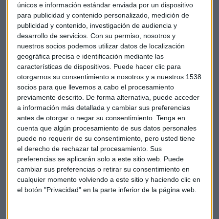
únicos e información estándar enviada por un dispositivo
para publicidad y contenido personalizado, medición de
publicidad y contenido, investigación de audiencia y
FONDOS
desarrollo de servicios.
Con su permiso, nosotros y
Eurizon: "El mercado va a ser menos exigente con
nuestros socios podemos utilizar datos de localización
Europa que con EE.UU."
geográfica precisa e identificación mediante las
Jorge de Miguel
características de dispositivos. Puede hacer clic para
otorgarnos su consentimiento a nosotros y a nuestros 1538
socios para que llevemos a cabo el procesamiento
previamente descrito. De forma alternativa, puede acceder
a información más detallada y cambiar sus preferencias
antes de otorgar o negar su consentimiento.
Tenga en
cuenta que algún procesamiento de sus datos personales
puede no requerir de su consentimiento, pero usted tiene
el derecho de rechazar tal procesamiento. Sus
preferencias se aplicarán solo a este sitio web. Puede
cambiar sus preferencias o retirar su consentimiento en
cualquier momento volviendo a este sitio y haciendo clic en
el botón "Privacidad" en la parte inferior de la página web.