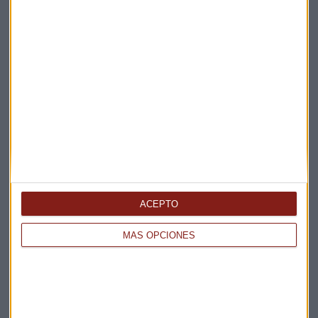
EUROPA VUELVE A CAER
De Rusia a Ormuz: así cambia Europa su dependencia
energética
Xelena Niedbala
ACEPTO
MÁS OPCIONES