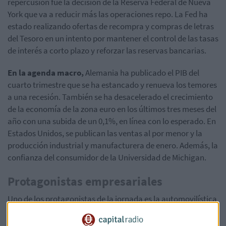
repercusión fue la decisión de la Reserva Federal de Nueva
York que va a reducir más las operaciones repo. La Fed ha
estado realizando ofertas de recompra y compras de letras
del Tesoro en un intento por mantener el control de las tasas
de interés a corto plazo y reforzar las reservas bancarias.
En la agenda macro,
Alemania ha publicado el PIB del
cuarto trimestre que se ha estancado y renueva los temores
a una recesión. También se ha desacelerado el crecimiento
de la economía de la zona euro en los últimos tres meses del
año con una subida de un 0,1%, en línea con lo esperado. En
Estados Unidos, se publican las ventas al por menor y la
producción industrial y manufacturera de enero. Además, la
confianza del consumidor de la Universidad de Michigan.
Protagonistas empresariales
Uno de los protagonistas de la jornada es la automovilística
Renault
que ha abierto con bajadas de un 3% después de
recortar los dividendos y rebaja el objetivo de beneficios