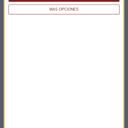
MÁS OPCIONES
Elige los boletines a los que suscribirte
*
Apertura
La Magia de la Publicidad
Claves ESG
Acepto la
política de privacidad
. *
¡Suscribirme!
EN DIRECTO