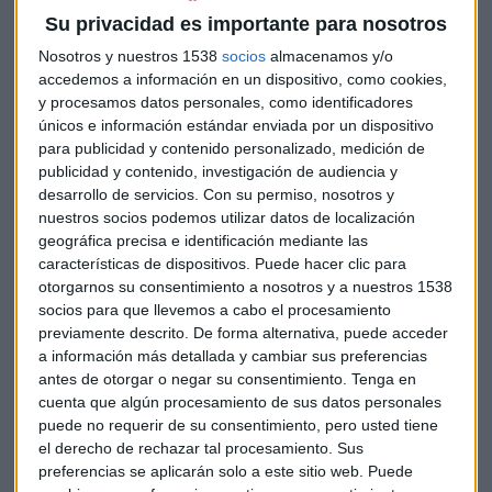
para 2020. Sin embargo, a media sesión, sus títulos se han
Su privacidad es importante para nosotros
dado la vuelta y
suben un 3%.
Nosotros y nuestros 1538
socios
almacenamos y/o
accedemos a información en un dispositivo, como cookies,
El fabricante francés de automóviles Renault advierte de
y procesamos datos personales, como identificadores
que la demanda de automóviles sigue siendo volátil, reduce
únicos e información estándar enviada por un dispositivo
su dividendo para 2019 y fija un objetivo de menor margen
para publicidad y contenido personalizado, medición de
operativo para 2020, año de crisis en el que quiere reiniciar
publicidad y contenido, investigación de audiencia y
desarrollo de servicios.
Con su permiso, nosotros y
su asociación con la japonesa Nissan.
nuestros socios podemos utilizar datos de localización
geográfica precisa e identificación mediante las
Renault presenta las primeras pérdidas en una década
.
características de dispositivos. Puede hacer clic para
otorgarnos su consentimiento a nosotros y a nuestros 1538
También han comenzado con fuertes caídas los títulos de la
socios para que llevemos a cabo el procesamiento
farmacéutica
Astrazeneca
(-5%) tras presentar resultados
previamente descrito. De forma alternativa, puede acceder
por debajo de lo esperado y advertir de los efectos del
a información más detallada y cambiar sus preferencias
coronavirus en su segundo mercado, China. Sin embarto,
antes de otorgar o negar su consentimiento.
Tenga en
también se han moderado hasta -0,4%.
cuenta que algún procesamiento de sus datos personales
puede no requerir de su consentimiento, pero usted tiene
Si que ha empeorado el comportamiento del banco
el derecho de rechazar tal procesamiento. Sus
preferencias se aplicarán solo a este sitio web. Puede
británico
RBS (-6%)
hoy que su nueva estrategia:
-
reducirá