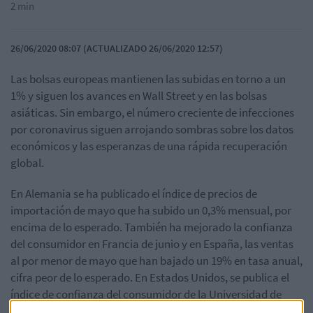
2 min
26/06/2020 08:07 (ACTUALIZADO 26/06/2020 12:57)
Las bolsas europeas mantienen las subidas en torno a un
1% y siguen los avances en Wall Street y en las bolsas
asiáticas. Sin embargo, el número creciente de infecciones
por coronavirus siguen arrojando sombras sobre los datos
económicos y las esperanzas de una rápida recuperación
global.
En Alemania se ha publicado el índice de precios de
importación de mayo que ha subido un 0,3% mensual, por
encima de lo esperado. También ha mejorado la confianza
del consumidor en Francia de junio y en España, las ventas
al por menor de mayo que han bajado un 19% en tasa anual,
cifra peor de lo esperado. En Estados Unidos, se publica el
índice de confianza del consumidor de la Universidad de
Michigan de junio.