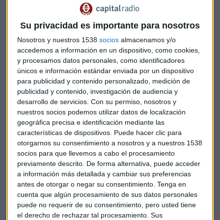
Protagonistas empresariales
Su privacidad es importante para nosotros
Los inversores siguen al sector aéreo porque el gobierno
Nosotros y nuestros 1538
socios
almacenamos y/o
holandés desbloqueará
3.400 millones de euros
en
accedemos a información en un dispositivo, como cookies,
y procesamos datos personales, como identificadores
préstamos garantizados y directos a
KLM
y nombrará a un
únicos e información estándar enviada por un dispositivo
administrador para su junta. Rescate que llega después de
para publicidad y contenido personalizado, medición de
que ayer los accionistas de
Lufthansa
diesen el visto bueno
publicidad y contenido, investigación de audiencia y
al suyo por 9.000 millones de euros.
desarrollo de servicios.
Con su permiso, nosotros y
nuestros socios podemos utilizar datos de localización
En la bolsa alemana, caen los títulos de
Wirecard
otro 35%
geográfica precisa e identificación mediante las
después de declararse insolvente tras reconocer que
características de dispositivos. Puede hacer clic para
probablemente no existan los 1.900 millones de euros
otorgarnos su consentimiento a nosotros y a nuestros 1538
socios para que llevemos a cabo el procesamiento
desaparecidos de su balance.
previamente descrito. De forma alternativa, puede acceder
a información más detallada y cambiar sus preferencias
La alemana Wirecard no resiste más: se declara
antes de otorgar o negar su consentimiento.
Tenga en
insolvente
cuenta que algún procesamiento de sus datos personales
puede no requerir de su consentimiento, pero usted tiene
La Comisión Europea pedirá a la Autoridad Europea de
el derecho de rechazar tal procesamiento. Sus