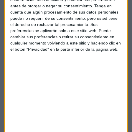
empleados y cerrar la quinta parte de sus sucursales.
antes de otorgar o negar su consentimiento.
Tenga en
cuenta que algún procesamiento de sus datos personales
Fuertes recortes para la aceitera
Deoleo
que se deja un
puede no requerir de su consentimiento, pero usted tiene
15%
a pesar de que ha conseguido un
el derecho de rechazar tal procesamiento. Sus
acuerdo con sus acreedores para reestructurar su deuda.
El
preferencias se aplicarán solo a este sitio web. Puede
79% de las entidades acreedoras han suscrito el acuerdo
cambiar sus preferencias o retirar su consentimiento en
cualquier momento volviendo a este sitio y haciendo clic en
para reestructurar una deuda financiera de 574 millones de
el botón "Privacidad" en la parte inferior de la página web.
euros. Se inyectará fondos mediante una ampliación de
capital por un importe máximo de 50 millones de euros.
Además se capitalizará gran parte de la deuda y se realizará
una reorganización de la sociedad. Pasará a llamarse
'Nueva Deoleo' que mantendrá el 51% de sus acciones y el
49% restante irá a los tenedores de la deuda.
Bajadas de un 1% para
Siemens Gamesa
que despedirá a
600 empleados en Dinamarca ante la caída de los precios y
un mercado complicado.
-
Telefónica
y los sindicatos firmarán previsiblemente este