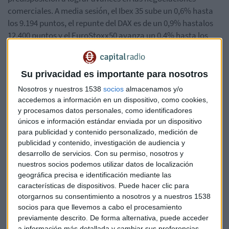
comerciales. A media sesión, el Ibex 35 sube un 0,6% hasta
los 9.194 puntos, el repunte del DAX es de un 0,9% hastalos
12.400 puntos y el EuroStoxx50 avanza un 0,4% hasta los
3.538.
Protagonistas empresariales
Su privacidad es importante para nosotros
Son las firmas de tecnología las que lideran los recortes
Nosotros y nuestros 1538
socios
almacenamos y/o
accedemos a información en un dispositivo, como cookies,
Infineon, ASML y STMicroelectronics
ceden un 2%
y procesamos datos personales, como identificadores
después del
profit warning
que ayer lanzó la
únicos e información estándar enviada por un dispositivo
norteamericana
Micron
que ha despertado de nuevo la
para publicidad y contenido personalizado, medición de
preocupación por la demanda de chips de memoria y por el
publicidad y contenido, investigación de audiencia y
daño causado por la disputa de Washington con Pekín. Las
desarrollo de servicios.
Con su permiso, nosotros y
acciones de Micron bajaron más de un 6% en Wall Street.
nuestros socios podemos utilizar datos de localización
geográfica precisa e identificación mediante las
Recortes de casi un 3% para
Commerzbank
que revisa a la
características de dispositivos. Puede hacer clic para
baja sus previsiones de ingresos para este año y ya no
otorgarnos su consentimiento a nosotros y a nuestros 1538
socios para que llevemos a cabo el procesamiento
espera que se incrementen. El consejo ha aprobado los
previamente descrito. De forma alternativa, puede acceder
planes anunciados la semana pasada para recortar miles de
a información más detallada y cambiar sus preferencias