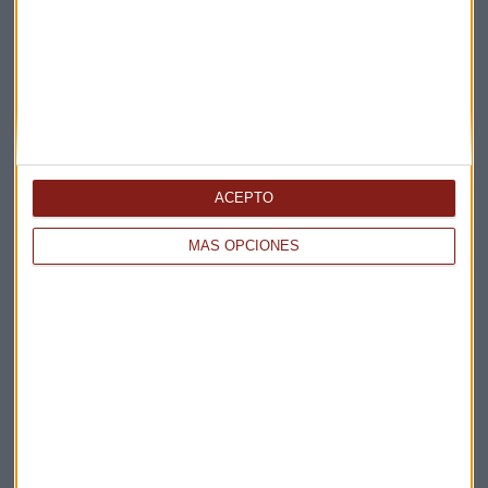
Apertura
La Magia de la Publicidad
Claves ESG
Acepto la
política de privacidad
. *
¡Suscribirme!
ACEPTO
MÁS OPCIONES
EN DIRECTO
@CAPITALRADIOB