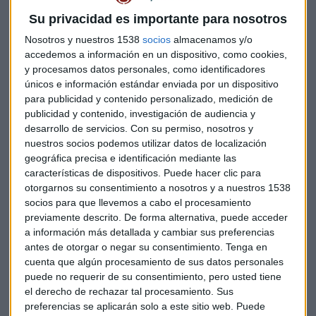
Su privacidad es importante para nosotros
Nosotros y nuestros 1538
socios
almacenamos y/o
accedemos a información en un dispositivo, como cookies,
y procesamos datos personales, como identificadores
únicos e información estándar enviada por un dispositivo
para publicidad y contenido personalizado, medición de
publicidad y contenido, investigación de audiencia y
desarrollo de servicios.
Con su permiso, nosotros y
nuestros socios podemos utilizar datos de localización
Luna señala que la mejor forma de tener oro en cartera es a
geográfica precisa e identificación mediante las
características de dispositivos. Puede hacer clic para
través del
oro físico
. Otra forma es a través de certificados
otorgarnos su consentimiento a nosotros y a nuestros 1538
o notas emitidos por una entidad con una correlación con el
socios para que llevemos a cabo el procesamiento
oro físico y una tercera forma es a través de la inversión en
previamente descrito. De forma alternativa, puede acceder
mineras.
a información más detallada y cambiar sus preferencias
antes de otorgar o negar su consentimiento.
Tenga en
En el binomio rentabilidad-riesgo a la hora de invertir en
cuenta que algún procesamiento de sus datos personales
deuda, la renta fija europea sigue tiendo mejor aspecto que
puede no requerir de su consentimiento, pero usted tiene
la
renta fija asiática,
apunta el experto
el derecho de rechazar tal procesamiento. Sus
preferencias se aplicarán solo a este sitio web. Puede