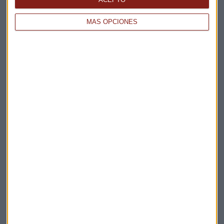
MÁS OPCIONES
Elige los boletines a los que suscribirte
*
Apertura
La Magia de la Publicidad
Claves ESG
Acepto la
política de privacidad
. *
¡Suscribirme!