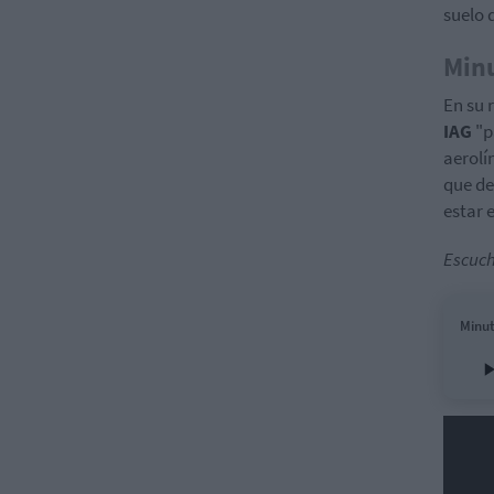
suelo 
Min
En su
IAG
"p
aerolí
que de
estar 
Escuch
Minut