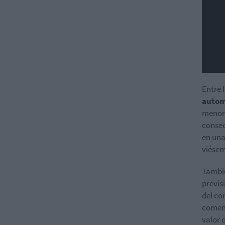
Entre 
autom
menor 
consec
en una
viésem
Tambi
previs
del co
coment
valor 