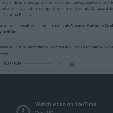
os viendo un buen control de los costes, nuevos clientes que es 
ante de cara al futuro comportamiento de la entidad y récord de
os", afirma Blasco.
a aquí el consultorio completo con
Luis Vicente Muñoz
en
Capi
y la Vida
:
ltorio de Bolsa con Álvaro Blasco, El director de ATL Capital responde a las du
yentes.