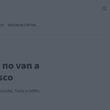
OS
VALENCIA CAPITAL
 no van a
sco
 Porsche, Tesla o LVMH,