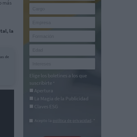
lo más
tal, la
das de
Elige los boletines a los que
suscribirte
*
Apertura
La Magia de la Publicidad
Claves ESG
Acepto la
política de privacidad
. *