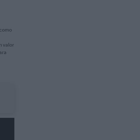
 como
n valor
ara