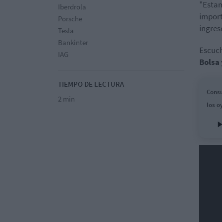
"Estam
Iberdrola
import
Porsche
ingres
Tesla
Bankinter
Escuch
IAG
Bolsa 
TIEMPO DE LECTURA
Consu
2 min
los o