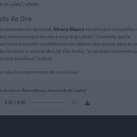
de la caída", añade.
uto de Oro
 recomendación semanal,
Álvaro Blasco
apuesta por compañías
ara inversores que no van a muy largo plazo". Comenta que la
nea tiene bastante volatilidad en los últimos dos meses, pero es u
bería volver a valores de 2,18. Por tanto, "es un buen momento p
en esta aerolínea", indica.
a aquí los argumentos de su elección:
o de oro con Álvaro Blasco, director de Atl Capital