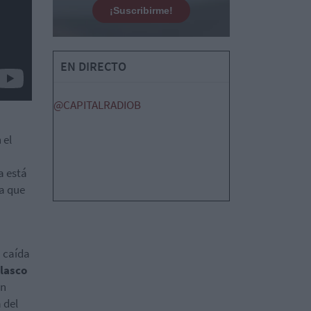
¡Suscribirme!
EN DIRECTO
@CAPITALRADIOB
 el
a está
a que
a caída
lasco
un
 del