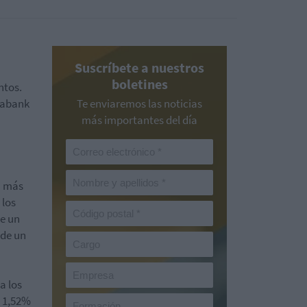
Suscríbete a nuestros
boletines
ntos.
xabank
Te enviaremos las noticias
más importantes del día
a más
 los
ge un
 de un
a los
l 1,52%