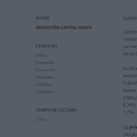
AUTOR
11/04/2
REDACCIÓN CAPITAL RADIO
Ligero
comenz
ETIQUETAS
La may
de un 
Bolsa
Empresas
En el 
Economía
movimi
Mercados
Fráncf
Petróleo
fuerte
Finanzas
2.904 
0,74%
TIEMPO DE LECTURA
1,7%.
2 min
La
pri
143 pu