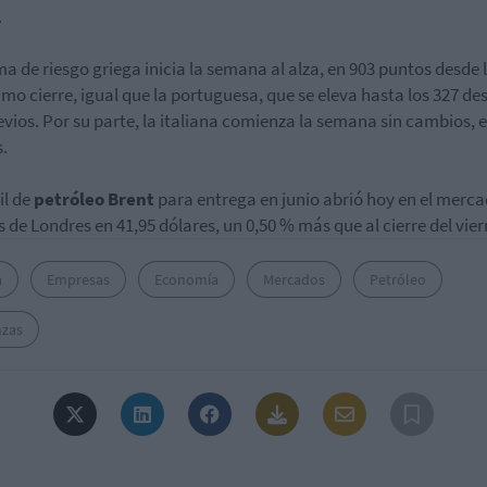
.
ma de riesgo griega inicia la semana al alza, en 903 puntos desde 
timo cierre, igual que la portuguesa, que se eleva hasta los 327 de
evios. Por su parte, la italiana comienza la semana sin cambios, 
.
il de
petróleo Brent
para entrega en junio abrió hoy en el merc
s de Londres en 41,95 dólares, un 0,50 % más que al cierre del vier
a
Empresas
Economía
Mercados
Petróleo
nzas