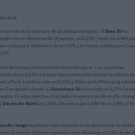
016 07:04
s recortes en la apertura de las bolsas europeas. El
Ibex 35
ha
ado con un descenso de 18 puntos, un 0,23%, hasta los 8.404 pu
or caída para Telefónica de un 0,9% y la mayor subida para Cai
0,3%.
resto de Europa todo también bastante plano. Con un primer
ento de un 0,24% a la baja han comenzado el lunes las plazas de
ort y París. Londres cede un 0,31% y Milán un 0,44% tras la subid
 en Europa del viernes. El
Eurostoxx 50
retrocede un 0,17% hasta
puntos. En este selectivo Unicredit recupera más de un 2%, Oran
 y
Deutsche Bank
un 0,64%. Descenso para SAP de un 2,4% y ENI
ma de riesgo
española sube un punto en la apertura de la sesión 
ntos. El interés del bono español a diez años baja al 1,5% desde e