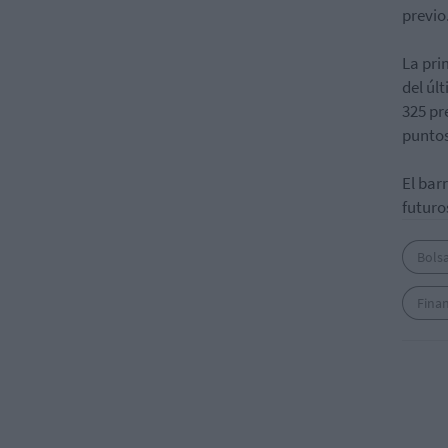
previo
La pri
del úl
325 pr
puntos
El barr
futuro
Bols
Fina