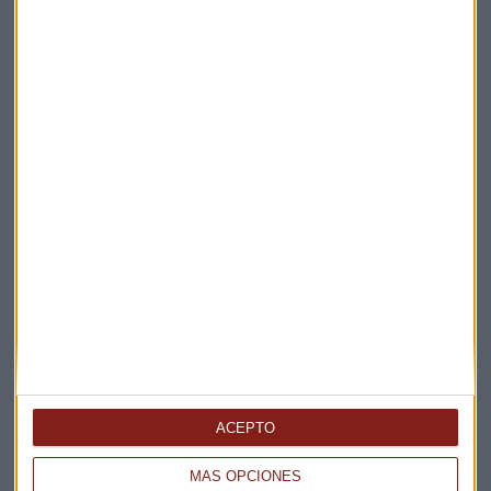
Suscríbete a nuestros boletines
Te enviaremos las noticias más importantes del día
ACEPTO
MÁS OPCIONES