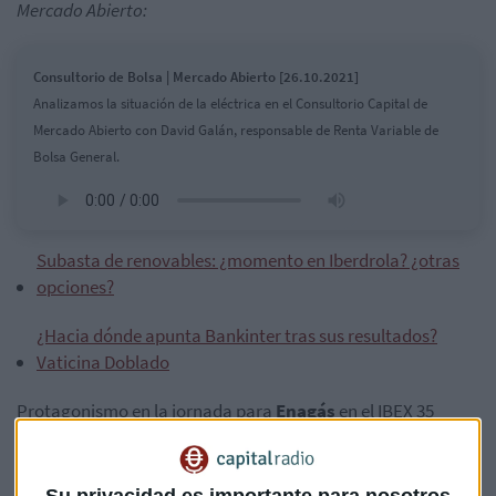
Mercado Abierto:
Consultorio de Bolsa | Mercado Abierto [26.10.2021]
Analizamos la situación de la eléctrica en el Consultorio Capital de
Mercado Abierto con David Galán, responsable de Renta Variable de
Bolsa General.
Subasta de renovables: ¿momento en Iberdrola? ¿otras
opciones?
¿Hacia dónde apunta Bankinter tras sus resultados?
Vaticina Doblado
Protagonismo en la jornada para
Enagás
en el IBEX 35
después de presentar resultados. Cae el beneficio casi un
12%, mantiene a pesar de todo previsiones de negocio y sus
acciones apenas han recortado un 0,08%.