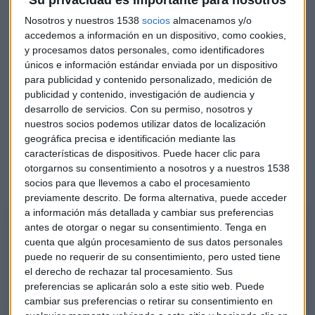
Su privacidad es importante para nosotros
Nosotros y nuestros 1538
socios
almacenamos y/o
Mirando hacia el mercado de las
utilities
cotizadas:
accedemos a información en un dispositivo, como cookies,
Iberdrola
ha destacado con subidas del 2,45% junto a otros
y procesamos datos personales, como identificadores
como
Siemens
Gamesa
(+2,72%),
Solaria
(+2,53%),
únicos e información estándar enviada por un dispositivo
Endesa
(+2,10%) y
Naturgy
(+2,05%).
para publicidad y contenido personalizado, medición de
publicidad y contenido, investigación de audiencia y
"En este sector
no hay muchas posibilidades de
desarrollo de servicios.
Con su permiso, nosotros y
nuestros socios podemos utilizar datos de localización
crecimiento
", argumenta el analista de Bolsa General
geográfica precisa e identificación mediante las
sobre el conjunto de las firmas y atendiendo a
Endesa
,
características de dispositivos. Puede hacer clic para
considera que "cuando
llegue a la media
, habrá que ver si
otorgarnos su consentimiento a nosotros y a nuestros 1538
consigue superarla".
socios para que llevemos a cabo el procesamiento
previamente descrito. De forma alternativa, puede acceder
a información más detallada y cambiar sus preferencias
Más allá de Endesa
antes de otorgar o negar su consentimiento.
Tenga en
Analizamos la situación de la eléctrica en el Consultorio Capital de
cuenta que algún procesamiento de sus datos personales
Mercado Abierto con David Galán, responsable de Renta Variable de
puede no requerir de su consentimiento, pero usted tiene
Bolsa General.
el derecho de rechazar tal procesamiento. Sus
preferencias se aplicarán solo a este sitio web. Puede
cambiar sus preferencias o retirar su consentimiento en