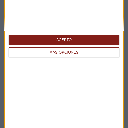
ACEPTO
Elige los boletines a los que suscribirte
*
Apertura
MÁS OPCIONES
La Magia de la Publicidad
Claves ESG
Acepto la
política de privacidad
. *
¡Suscribirme!
EN DIRECTO