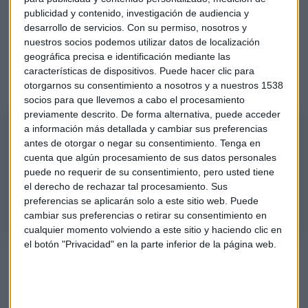
euros del ejercicio previo.
publicidad y contenido, investigación de audiencia y
desarrollo de servicios.
Con su permiso, nosotros y
Es un valor "horroroso" para Roberto Moro en estos
nuestros socios podemos utilizar datos de localización
momentos.
geográfica precisa e identificación mediante las
características de dispositivos. Puede hacer clic para
otorgarnos su consentimiento a nosotros y a nuestros 1538
socios para que llevemos a cabo el procesamiento
previamente descrito. De forma alternativa, puede acceder
Siemens Gemesa, un "horror" con sus resultados
a información más detallada y cambiar sus preferencias
Analizamos el comportamiento de los mercados y sus valores
antes de otorgar o negar su consentimiento.
Tenga en
cuenta que algún procesamiento de sus datos personales
protagonistas en el Consultorio Capital de Mercado Abierto con Jorge
puede no requerir de su consentimiento, pero usted tiene
del Canto, responsable de formación de Merisa Patrimonios, y Roberto
el derecho de rechazar tal procesamiento. Sus
Moro, analista experto en análisis técnico.
preferencias se aplicarán solo a este sitio web. Puede
cambiar sus preferencias o retirar su consentimiento en
cualquier momento volviendo a este sitio y haciendo clic en
el botón "Privacidad" en la parte inferior de la página web.
Los analistas las prefieren de
infraestructuras
En el caso de
Indra (+0,94%)
, Jorge del Canto considera