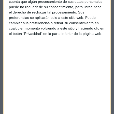
cuenta que algún procesamiento de sus datos personales
75% de la plantilla, que esos eran los planes de Elon Musk. El
puede no requerir de su consentimiento, pero usted tiene
abogado de la empresa ha desmentido la información la
el derecho de rechazar tal procesamiento. Sus
pasada madrugada.
preferencias se aplicarán solo a este sitio web. Puede
cambiar sus preferencias o retirar su consentimiento en
Hora Trading: la meritocracia en medio de la jungla
cualquier momento volviendo a este sitio y haciendo clic en
el botón "Privacidad" en la parte inferior de la página web.
La energía que viene: más tecnología para ser
más competitivos