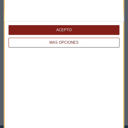
¡Suscribirme!
ACEPTO
EN DIRECTO
MÁS OPCIONES
@CAPITALRADIOB
NOTICIAS RELACIONADAS