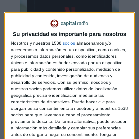
Su privacidad es importante para nosotros
Nosotros y nuestros 1538
socios
almacenamos y/o
accedemos a información en un dispositivo, como cookies,
y procesamos datos personales, como identificadores
únicos e información estándar enviada por un dispositivo
Netflix finaliza su temporada más negra y
para publicidad y contenido personalizado, medición de
crece en suscriptores
publicidad y contenido, investigación de audiencia y
La empresa de streaming espera captar 4,5 millones
desarrollo de servicios.
Con su permiso, nosotros y
de suscriptores en el cuarto trimestre tras volver al
nuestros socios podemos utilizar datos de localización
crecimiento en el tercero
geográfica precisa e identificación mediante las
Capital Radio /
/ 2022-10-19
características de dispositivos. Puede hacer clic para
¿Despidos en Twitter?
otorgarnos su consentimiento a nosotros y a nuestros 1538
socios para que llevemos a cabo el procesamiento
Las redes sociales han tenido otro foco de tensión en las
previamente descrito. De forma alternativa, puede acceder
últimas horas. El protagonista ha sido Twitter. La prensa
a información más detallada y cambiar sus preferencias
antes de otorgar o negar su consentimiento.
Tenga en
americana ha asegurado que esta red iba a prescindir del