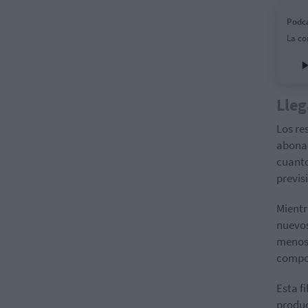
Podca
La co
Lleg
Los re
abonad
cuanto
previs
Mientr
nuevos
menos 
compon
Esta f
produc