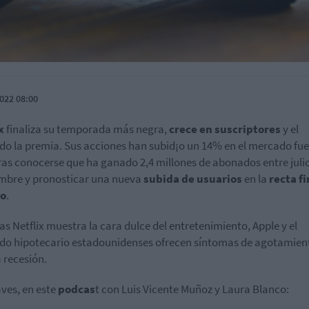
022 08:00
x
finaliza su temporada más negra,
crece en suscriptores
y el
o la premia. Sus acciones han subid¡o un 14% en el mercado fue
ras conocerse que ha ganado 2,4 millones de abonados entre julio
mbre y pronosticar una nueva
subida de usuarios
en la
recta fi
ño
.
as Netflix muestra la cara dulce del entretenimiento, Apple y el
o hipotecario estadounidenses ofrecen síntomas de agotamien
a recesión.
aves, en este
podcas
t con Luis Vicente Muñoz y Laura Blanco: