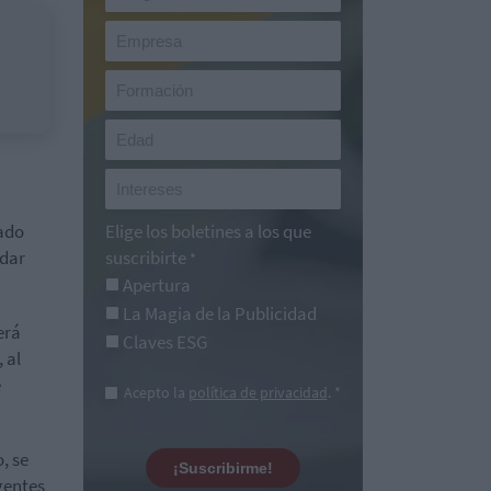
cado
Elige los boletines a los que
 dar
suscribirte
*
Apertura
La Magia de la Publicidad
erá
Claves ESG
 al
e
Acepto la
política de privacidad
. *
, se
¡Suscribirme!
gentes