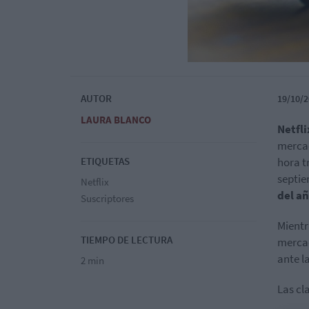
AUTOR
19/10/2
LAURA BLANCO
Netfli
mercad
ETIQUETAS
hora t
septie
Netflix
del a
Suscriptores
Mientr
TIEMPO DE LECTURA
mercad
ante l
2 min
Las cl