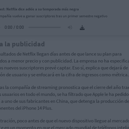
st: Netflix dice adiós a su temporada más negra
mpañía vuelve a ganar suscriptores tras un primer semestre negativo
a la publicidad
sultados de Netflix llegan días antes de que lance su plan para
os a menor precio y con publicidad. La empresa no ha especifi
s nuevos suscriptores prevé captar. Eso sí, explica que dejará de
ión de usuario y se enfocará en la cifra de ingresos como métrica.
as la compañía de streaming pronostica que el cierre del año tra
 usuarios en todo el mundo, se ha filtrado que Apple le ha pedido,
a uno de sus fabricantes en China, que detenga la producción d
entes del iPhone 14 Plus.
iltración, poco antes de que el nuevo dispositivo llegue al mercado
e en un momento en que el mercado mundial de teléfonos inteli