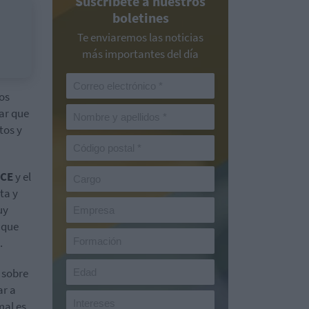
Suscríbete a nuestros
boletines
Te enviaremos las noticias
más importantes del día
los
ar que
tos y
NCE
y el
ta y
uy
 que
.
, sobre
ar a
mal es