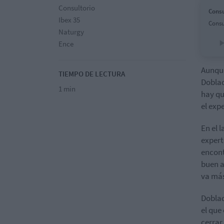
Consultorio
Consu
Ibex 35
Consu
Naturgy
Ence
Aunque
TIEMPO DE LECTURA
Doblad
1 min
hay qu
el exp
En el 
expert
encont
buen a
va más
Doblad
el que
cerrar