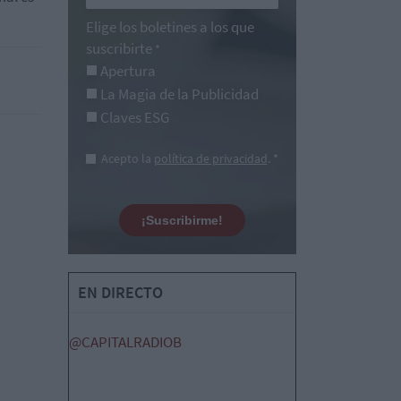
Elige los boletines a los que
suscribirte
*
Apertura
La Magia de la Publicidad
Claves ESG
Acepto la
política de privacidad
. *
¡Suscribirme!
EN DIRECTO
@CAPITALRADIOB