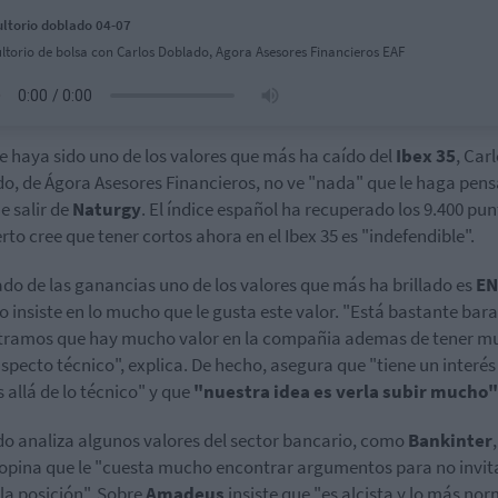
ltorio doblado 04-07
ltorio de bolsa con Carlos Doblado, Agora Asesores Financieros EAF
 haya sido uno de los valores que más ha caído del
Ibex 35
, Car
o, de Ágora Asesores Financieros, no ve "nada" que le haga pens
e salir de
Naturgy
. El índice español ha recuperado los 9.400 pun
erto cree que tener cortos ahora en el Ibex 35 es "indefendible".
lado de las ganancias uno de los valores que más ha brillado es
E
o insiste en lo mucho que le gusta este valor. "Está bastante bara
ramos que hay mucho valor en la compañia ademas de tener m
specto técnico", explica. De hecho, asegura que "tiene un interés
 allá de lo técnico" y que
"nuestra idea es verla subir mucho"
o analiza algunos valores del sector bancario, como
Bankinter
 opina que le "cuesta mucho encontrar argumentos para no invit
 la posición". Sobre
Amadeus
insiste que "es alcista y lo más nor