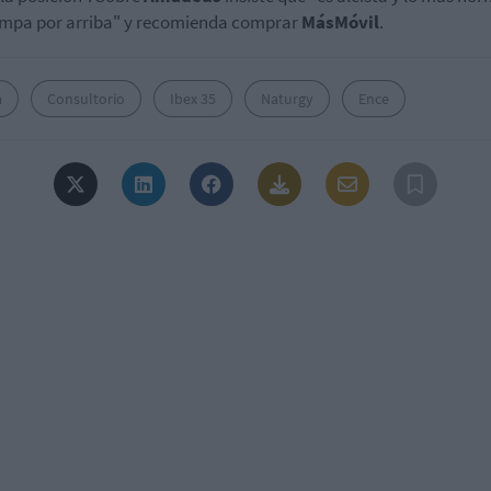
mpa por arriba" y recomienda comprar
MásMóvil
.
a
Consultorio
Ibex 35
Naturgy
Ence