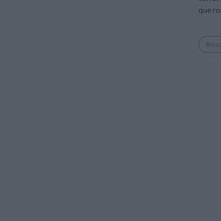
que ro
Bols