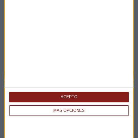
Claves ESG
Acepto la
política de privacidad
. *
¡Suscribirme!
EN DIRECTO
@CAPITALRADIOB
ACEPTO
MÁS OPCIONES