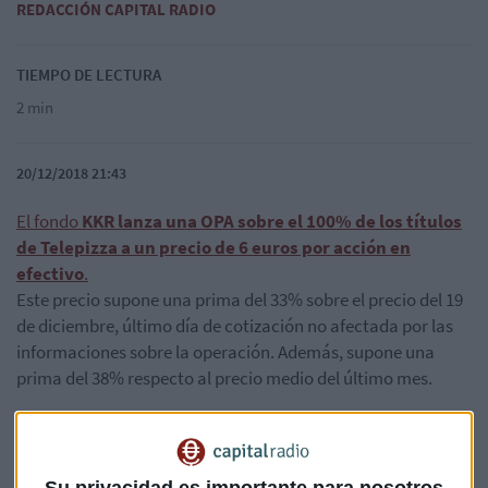
REDACCIÓN CAPITAL RADIO
TIEMPO DE LECTURA
2 min
20/12/2018 21:43
El fondo
KKR lanza una OPA sobre el 100% de los títulos
de Telepizza a un precio de 6 euros por acción en
efectivo
.
Este precio supone una prima del 33% sobre el precio del 19
de diciembre, último día de cotización no afectada por las
informaciones sobre la operación. Además, supone una
prima del 38% respecto al precio medio del último mes.
Poco después de que la
CNMV anunciara hoy que
suspendía la cotización de Telepizza
mientras "se