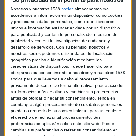
Su privacidad es importante para nosotros
divulga una información relevante de la sociedad"
, los
Nosotros y nuestros 1538
socios
almacenamos y/o
medios filtran lo que parecía ser la información a la que se
accedemos a información en un dispositivo, como cookies,
refería la CNMV: que el fondo KKR, el máximo accionista de
y procesamos datos personales, como identificadores
la cadena de pizzas con un 26% del capital social, estaba
únicos e información estándar enviada por un dispositivo
preparando una OPA sobre Telepizza.
para publicidad y contenido personalizado, medición de
publicidad y contenido, investigación de audiencia y
desarrollo de servicios.
Con su permiso, nosotros y
nuestros socios podemos utilizar datos de localización
No es la primera vez que
Telepizza
sale de la bolsa
. Ya lo
geográfica precisa e identificación mediante las
hizo en 2007 cuando Foodco Pastries Spain
finalizó una opa
características de dispositivos. Puede hacer clic para
de exclusión sobre la compañía. En 2016 volvía al parqué y
otorgarnos su consentimiento a nosotros y a nuestros 1538
ese mismo año el fondo de capital riesgo KKR se convertía
socios para que llevemos a cabo el procesamiento
en primer accionista con el 15,5% de las acciones de
previamente descrito. De forma alternativa, puede acceder
Telepizza. En mayo aumentó su participación hasta el
a información más detallada y cambiar sus preferencias
26,3%.
antes de otorgar o negar su consentimiento.
Tenga en
cuenta que algún procesamiento de sus datos personales
puede no requerir de su consentimiento, pero usted tiene
el derecho de rechazar tal procesamiento. Sus
Ahora, para poder sacar a la cadena de pizzas de la bolsa
el
preferencias se aplicarán solo a este sitio web. Puede
fondo estadounidense deberá poseer al menos el 90%
cambiar sus preferencias o retirar su consentimiento en
de las acciones de la compañía
, según recoge la