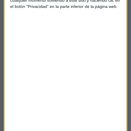
cualquier momento volviendo a este sitio y haciendo clic en
legislación española.
el botón "Privacidad" en la parte inferior de la página web.
La noticia llega
un día después de que Telepizza y Pizza
Hut sellaran su alianza
después del visto bueno de
Bruselas. Una alianza que suponía para la cadena española
una oportunidad para duplicar ventas y reforzar su peso en
la actividad internacional.
Empresas
OPA
Telepizza
Kkr
Suscríbete a nuestros boletines
Te enviaremos las noticias más importantes del día