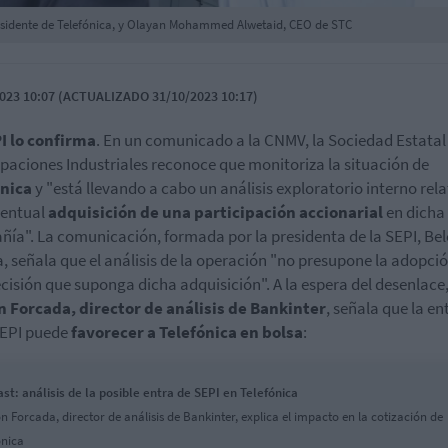
residente de Telefónica, y Olayan Mohammed Alwetaid, CEO de STC
023 10:07 (ACTUALIZADO 31/10/2023 10:17)
I lo confirma
. En un comunicado a la CNMV, la Sociedad Estatal
ipaciones Industriales reconoce que monitoriza la situación de
ónica
y "está llevando a cabo un análisis exploratorio interno rela
ventual
adquisición de una participación accionarial
en dicha
ía". La comunicación, formada por la presidenta de la SEPI, Be
, señala que el análisis de la operación "no presupone la adopci
cisión que suponga dicha adquisición". A la espera del desenlace
 Forcada, director de análisis de Bankinter
, señala que la e
SEPI puede
favorecer a Telefónica en bolsa
:
st: análisis de la posible entra de SEPI en Telefónica
 Forcada, director de análisis de Bankinter, explica el impacto en la cotización de
ónica