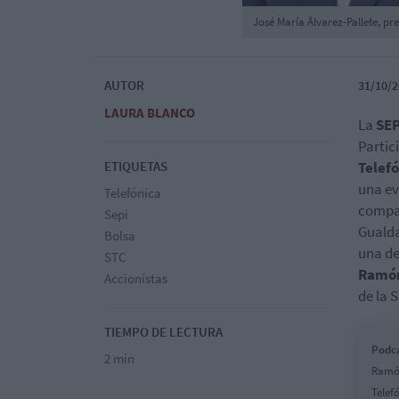
José María Álvarez-Pallete, p
AUTOR
31/10/2
LAURA BLANCO
La
SEP
Partic
ETIQUETAS
Telef
una e
Telefónica
compañ
Sepi
Gualda
Bolsa
una de
STC
Ramón
Accionistas
de la 
TIEMPO DE LECTURA
Podca
2 min
Ramón
Telef