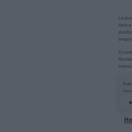
La pos
época 
produc
empres
En una
Recien
intenc
Podca
Gonza
Ho