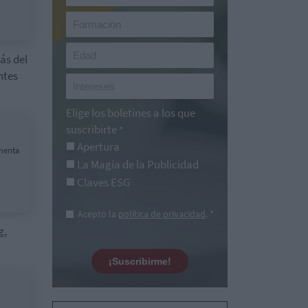
ás del
ntes
Elige los boletines a los que
suscribirte
*
Apertura
amenta
La Magia de la Publicidad
Claves ESG
Acepto la
política de privacidad
. *
g,
¡Suscribirme!