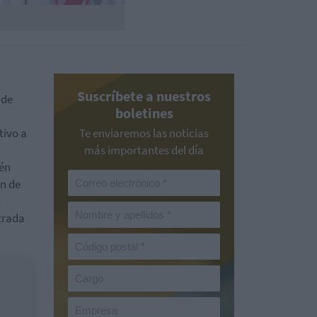
Suscríbete a nuestros
 de
boletines
tivo a
Te enviaremos las noticias
más importantes del día
lén
ón de
,
ntrada