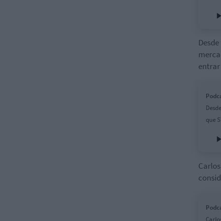
Desde
merca
entrar
Podca
Desde
que S
Carlos
consid
Podca
Carlo