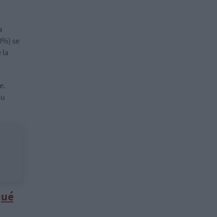
a
0%) se
 la
e.
su
qué