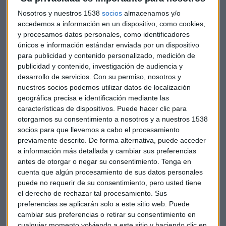
Nosotros y nuestros 1538
socios
almacenamos y/o
accedemos a información en un dispositivo, como cookies,
y procesamos datos personales, como identificadores
únicos e información estándar enviada por un dispositivo
para publicidad y contenido personalizado, medición de
publicidad y contenido, investigación de audiencia y
desarrollo de servicios.
Con su permiso, nosotros y
A preguntas de los oyentes, Alberto Iturralde analiza los
nuestros socios podemos utilizar datos de localización
geográfica precisa e identificación mediante las
títulos de
Prosus
que “está desatada en los últimos días y
características de dispositivos. Puede hacer clic para
probablemente seguirá subiendo”. Tiene un stop clarísimo,
otorgarnos su consentimiento a nosotros y a nuestros 1538
apunta.
socios para que llevemos a cabo el procesamiento
previamente descrito. De forma alternativa, puede acceder
Sobre
Ferrari
señala que
sigue siendo una buena opción
a información más detallada y cambiar sus preferencias
aunque ahora puede bajar algo.
Intel
está cayendo más
antes de otorgar o negar su consentimiento.
Tenga en
que el resto del mercado. Es un valor bajista que puede
cuenta que algún procesamiento de sus datos personales
rebotar, apunta.
puede no requerir de su consentimiento, pero usted tiene
el derecho de rechazar tal procesamiento. Sus
En la automovilística alemana
BMW
y en el sector en
preferencias se aplicarán solo a este sitio web. Puede
cambiar sus preferencias o retirar su consentimiento en
general, aconseja esperar a que termine la caída que está
cualquier momento volviendo a este sitio y haciendo clic en