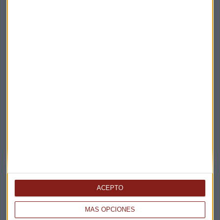
Suscríbete a nuestros boletines
Te enviaremos las noticias más importantes del día
ACEPTO
MÁS OPCIONES