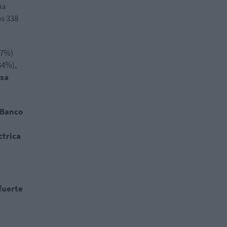
na
os 338
97%)
34%),
sa
Banco
ctrica
fuerte