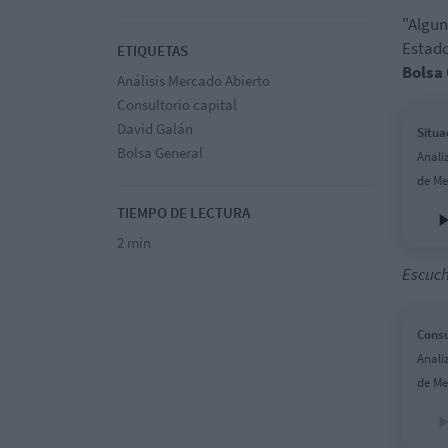
"Algun
Estado
ETIQUETAS
Bolsa
Análisis Mercado Abierto
Consultorio capital
David Galán
Situa
Bolsa General
Anali
de Me
TIEMPO DE LECTURA
2 min
Escuch
Consu
Anali
de Me