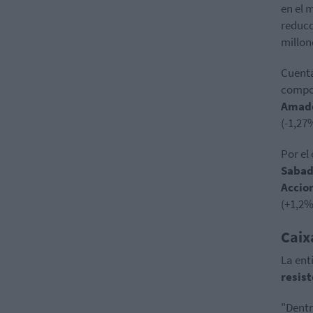
en el 
reducc
millon
Cuenta
compor
Amad
(-1,27
Por el
Sabad
Accio
(+1,2%
Caix
La ent
resis
"Dentr