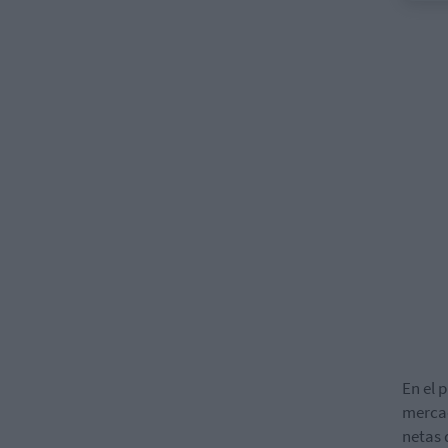
En el 
mercad
netas 