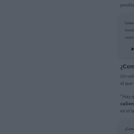
positiv
Caix
Anali
respo
¿Com
Un val
el que
"Hay q
calie
en el l
¿Com