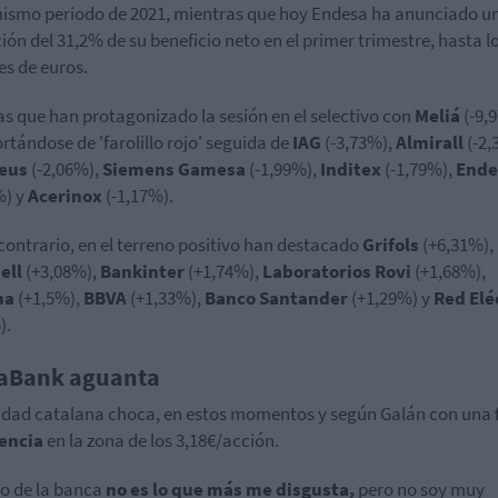
mismo periodo de 2021, mientras que hoy Endesa ha anunciado u
ión del 31,2% de su beneficio neto en el primer trimestre, hasta l
es de euros.
s que han protagonizado la sesión en el selectivo con
Meliá
(-9,
tándose de 'farolillo rojo' seguida de
IAG
(-3,73%),
Almirall
(-2,
eus
(-2,06%),
Siemens Gamesa
(-1,99%),
Inditex
(-1,79%),
Ende
%) y
Acerinox
(-1,17%).
 contrario, en el terreno positivo han destacado
Grifols
(+6,31%),
ell
(+3,08%),
Bankinter
(+1,74%),
Laboratorios Rovi
(+1,68%),
na
(+1,5%),
BBVA
(+1,33%),
Banco Santander
(+1,29%) y
Red Elé
).
aBank aguanta
idad catalana choca, en estos momentos y según Galán con una
tencia
en la zona de los 3,18€/acción.
o de la banca
no es lo que más me disgusta,
pero no soy muy