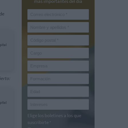
más importantes del día
 de
pital
ierto:
pital
Elige los boletines a los que
suscribirte
*