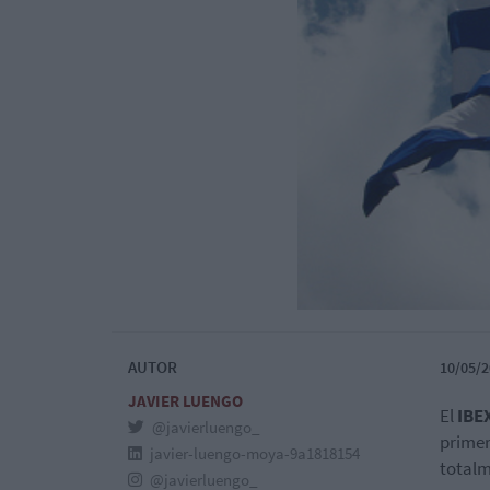
AUTOR
10/05/2
JAVIER LUENGO
El
IBEX
@javierluengo_
primer
javier-luengo-moya-9a1818154
total
@javierluengo_