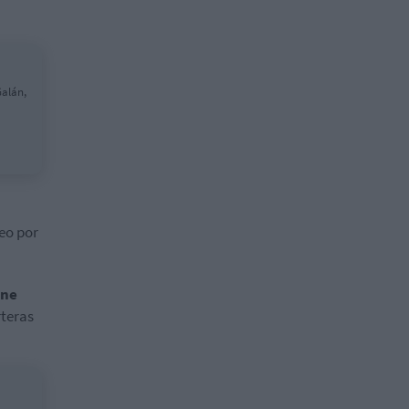
Galán,
eo por
one
rteras