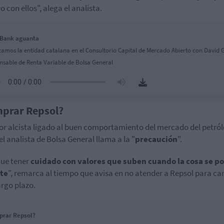
o con ellos", alega el analista.
aBank aguanta
zamos la entidad catalana en el Consultorio Capital de Mercado Abierto con David 
nsable de Renta Variable de Bolsa General
prar Repsol?
or alcista ligado al buen comportamiento del mercado del petról
 el analista de Bolsa General llama a la "
precaución
".
ue tener
cuidado con valores que suben cuando la cosa se p
nte
", remarca al tiempo que avisa en no atender a Repsol para ca
argo plazo.
prar Repsol?