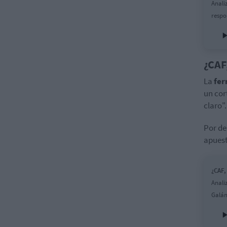
Anali
respo
¿CAF
La
fer
un cor
claro".
Por de
apuest
¿CAF,
Anali
Galán