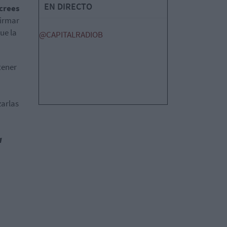
EN DIRECTO
crees
firmar
ue la
@CAPITALRADIOB
tener
zarlas
a