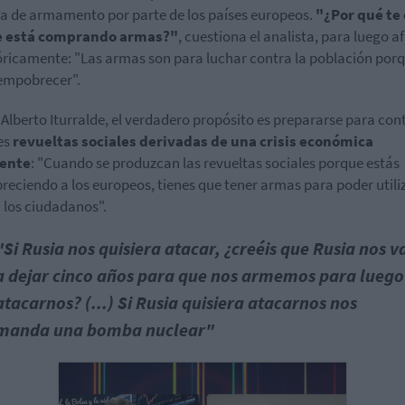
 de armamento por parte de los países europeos.
"¿Por qué te 
e está comprando armas?"
, cuestiona el analista, para luego a
ricamente: "Las armas son para luchar contra la población porq
empobrecer".
Alberto Iturralde, el verdadero propósito es prepararse para con
es
revueltas sociales derivadas de una crisis económica
ente
: "Cuando se produzcan las revueltas sociales porque estás
eciendo a los europeos, tienes que tener armas para poder utili
 los ciudadanos".
"Si Rusia nos quisiera atacar, ¿creéis que Rusia nos v
a dejar cinco años para que nos armemos para luego
atacarnos? (...) Si Rusia quisiera atacarnos nos
manda una bomba nuclear"