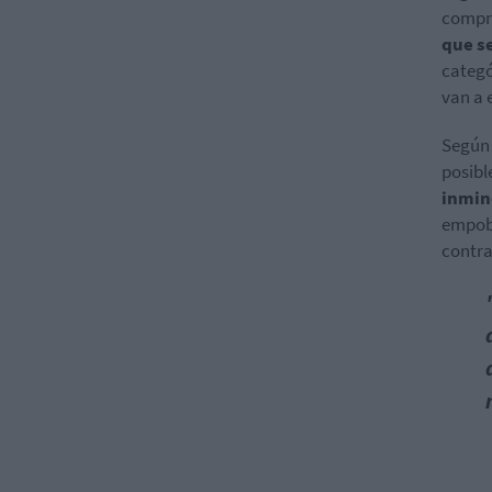
compra
que s
categó
van a 
Según 
posibl
inmin
empobr
contra