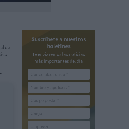
Suscríbete a nuestros
boletines
ual de
tico
Te enviaremos las noticias
más importantes del día
t: