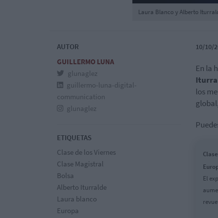
Laura Blanco y Alberto Iturral
AUTOR
10/10/2
GUILLERMO LUNA
En la 
glunaglez
Iturra
guillermo-luna-digital-
los me
communication
global
glunaglez
Puedes
ETIQUETAS
Clase de los Viernes
Clase
Clase Magistral
Europ
Bolsa
El ex
Alberto Iturralde
aumen
Laura blanco
revuel
Europa