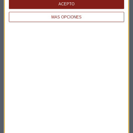
La Magia de la Publicidad
ACEPTO
Claves ESG
MÁS OPCIONES
Acepto la
política de privacidad
. *
¡Suscribirme!
EN DIRECTO
@CAPITALRADIOB