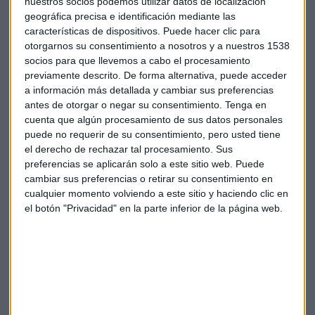
nuestros socios podemos utilizar datos de localización
geográfica precisa e identificación mediante las
características de dispositivos. Puede hacer clic para
otorgarnos su consentimiento a nosotros y a nuestros 1538
socios para que llevemos a cabo el procesamiento
previamente descrito. De forma alternativa, puede acceder
a información más detallada y cambiar sus preferencias
antes de otorgar o negar su consentimiento.
Tenga en
cuenta que algún procesamiento de sus datos personales
puede no requerir de su consentimiento, pero usted tiene
el derecho de rechazar tal procesamiento. Sus
preferencias se aplicarán solo a este sitio web. Puede
Croacia se une al euro: ¿cómo afectará el
cambiar sus preferencias o retirar su consentimiento en
nuevo socio a las políticas del BCE?
cualquier momento volviendo a este sitio y haciendo clic en
Nueve años después de su integración en la Unión
el botón "Privacidad" en la parte inferior de la página web.
Europea, Croacia ya es el vigésimo país en
incorporarse a la zona del euro a partir del 1 de enero
de 2023. Los indicadores sugieren que el uso de la
moneda única beneficiará a la economía croata
Capital Radio /
/ 2023-01-02
Entre los valores que han cerrado la jornada en 'verde'
destaca
Rovi
, con una subida del 3,38%, mientras que
Aena