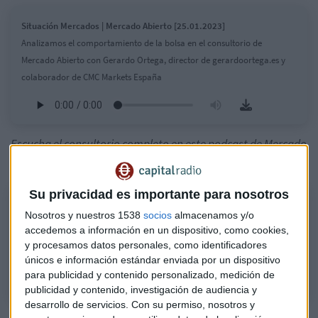
Situación Mercados | Mercado Abierto [25.01.2023]
Analizamos el comportamiento de la bolsa en el consultorio de
Mercado Abierto con Gerardo Ortega, director de gerardoortega.es y
colaborador de CMC Markets España
Escucha el consultorio completo en este podcast de Mercado
Abierto:
Su privacidad es importante para nosotros
Consultorio de Bolsa | Mercado Abierto [25.01.2023]
Nosotros y nuestros 1538
socios
almacenamos y/o
Analizamos el comportamiento de la bolsa en el consultorio de
accedemos a información en un dispositivo, como cookies,
Mercado Abierto con Gerardo Ortega, director de gerardoortega.es y
y procesamos datos personales, como identificadores
colaborador de CMC Markets España
únicos e información estándar enviada por un dispositivo
para publicidad y contenido personalizado, medición de
publicidad y contenido, investigación de audiencia y
desarrollo de servicios.
Con su permiso, nosotros y