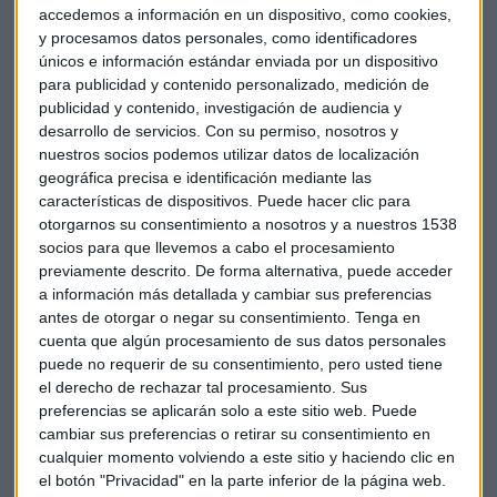
cuando se combina con cambios en la dieta y el ejercicio.
accedemos a información en un dispositivo, como cookies,
y procesamos datos personales, como identificadores
Los resultados del último estudio podrían ayudar a
únicos e información estándar enviada por un dispositivo
para publicidad y contenido personalizado, medición de
persuadir a las aseguradoras y autoridades de salud
publicidad y contenido, investigación de audiencia y
americanas a cubrir los costes del fármaco. Su
precio es de
desarrollo de servicios.
Con su permiso, nosotros y
1.300 dólares
en EEUU.
nuestros socios podemos utilizar datos de localización
geográfica precisa e identificación mediante las
Allí, la ley clasifica los tratamientos para bajar de peso
características de dispositivos. Puede hacer clic para
como medicamentos de estilo de vida y prohíbe que el plan
otorgarnos su consentimiento a nosotros y a nuestros 1538
de salud de Medicare los cubra. Las novedades sobre los
socios para que llevemos a cabo el procesamiento
beneficios del tratamiento puede favorecer que se replantee
previamente descrito. De forma alternativa, puede acceder
su cobertura médica.
a información más detallada y cambiar sus preferencias
antes de otorgar o negar su consentimiento.
Tenga en
cuenta que algún procesamiento de sus datos personales
El estudio de la farma danesa ha involucrado a 17.500
puede no requerir de su consentimiento, pero usted tiene
personas con sobrepeso u obesas con antecedentes de
el derecho de rechazar tal procesamiento. Sus
enfermedad cardíaca de 45 años o más sin antecedentes
preferencias se aplicarán solo a este sitio web. Puede
previos de diabetes. Los detalles del ensayo clínico se
cambiar sus preferencias o retirar su consentimiento en
publicarán en unas semanas.
cualquier momento volviendo a este sitio y haciendo clic en
el botón "Privacidad" en la parte inferior de la página web.