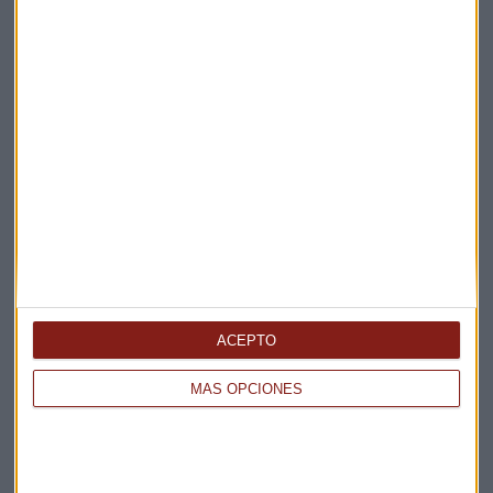
Te enviaremos las noticias más importantes del día
ACEPTO
MÁS OPCIONES
Elige los boletines a los que suscribirte
*
Apertura