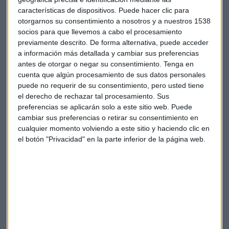
características de dispositivos. Puede hacer clic para
otorgarnos su consentimiento a nosotros y a nuestros 1538
socios para que llevemos a cabo el procesamiento
previamente descrito. De forma alternativa, puede acceder
a información más detallada y cambiar sus preferencias
antes de otorgar o negar su consentimiento.
Tenga en
cuenta que algún procesamiento de sus datos personales
El paper que muestra el potencial de ChatGPT
para predecir bolsa
puede no requerir de su consentimiento, pero usted tiene
el derecho de rechazar tal procesamiento. Sus
¿ChatGPT puede suplantar el análisis financiero y
tomar decisiones ganadoras en bolsa? Conocemos
preferencias se aplicarán solo a este sitio web. Puede
últimas investigaciones sobre uso de IA en el trading
cambiar sus preferencias o retirar su consentimiento en
Capital Radio
/ 2023-05-31
cualquier momento volviendo a este sitio y haciendo clic en
el botón "Privacidad" en la parte inferior de la página web.
Elon Musk, el señor multitasking
Coches, cohetes, redes sociales, inteligencia artificial... El
mutimillonario le da a muchos palos de manera simultánea.
En el caso del lanzamiento de la start up xAI, ha
seleccionado para el equipo Igor Babushkin, ex ingeniero de
DeepMind de Google, Tony Wu, ex Google, y Greg Yang, ex
Microsoft. Además, uno de sus colaboradores será Dan