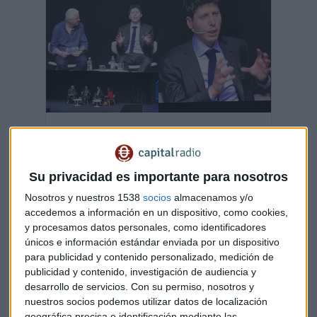
OpenAI: "Con la IA, el mismo cuidado que con
armas nucleares"
Sam Altman advierte en Madrid sobre el exceso de
Su privacidad es importante para nosotros
regulación de la IA y señala la posibilidad de que una
sola persona pueda crear "unicornios"
Nosotros y nuestros 1538
socios
almacenamos y/o
Capital Radio
/ 2023-05-23
accedemos a información en un dispositivo, como cookies,
y procesamos datos personales, como identificadores
Musk recurre al viejo truco para vender
únicos e información estándar enviada por un dispositivo
más coches Tesla
para publicidad y contenido personalizado, medición de
publicidad y contenido, investigación de audiencia y
desarrollo de servicios.
Con su permiso, nosotros y
nuestros socios podemos utilizar datos de localización
geográfica precisa e identificación mediante las