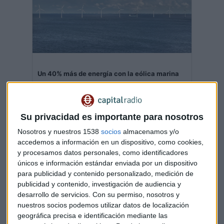
Un 40% más de energía con la eólica marina
Abordamos el desarrollo de la energía eólica marina
en España con David Carrascosa, director de
operaciones de Saitec Offshore Technologies
Capital Radio
/ 2023-03-29
Su privacidad es importante para nosotros
¿Comprar RWE? "No tienen sinergias"
Nosotros y nuestros 1538
socios
almacenamos y/o
accedemos a información en un dispositivo, como cookies,
En las últimas horas Iberdrola se apresuró a desmentir el
y procesamos datos personales, como identificadores
rumor que apuntaba a que podría comprar la alemana
únicos e información estándar enviada por un dispositivo
RWE. Los analistas también ha mostrado su rechazo al
para publicidad y contenido personalizado, medición de
sentido de una operación de este tipo. "Las dos compañías
publicidad y contenido, investigación de audiencia y
por sí solas ya son atractivas. Y surgirían pocas sinergias.
desarrollo de servicios.
Con su permiso, nosotros y
nuestros socios podemos utilizar datos de localización
Vemos poco sentido estratégico", ha explicado Araceli de
geográfica precisa e identificación mediante las
Frutos, asesora del fondo Alhaja Inversiones, a Capital