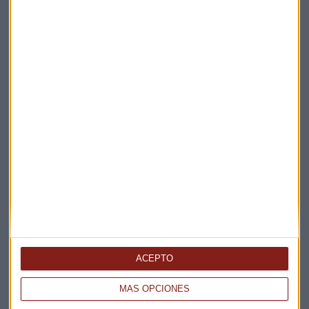
Elige los boletines a los que suscribirte
*
Apertura
La Magia de la Publicidad
Claves ESG
ACEPTO
Acepto la
política de privacidad
. *
MÁS OPCIONES