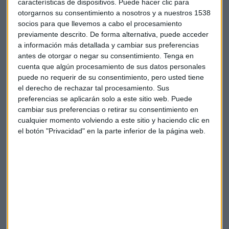
características de dispositivos. Puede hacer clic para
Radio.
otorgarnos su consentimiento a nosotros y a nuestros 1538
socios para que llevemos a cabo el procesamiento
Las grandes petroleras atesoran 160.000 millones en
previamente descrito. De forma alternativa, puede acceder
efectivo
a información más detallada y cambiar sus preferencias
antes de otorgar o negar su consentimiento.
Tenga en
cuenta que algún procesamiento de sus datos personales
puede no requerir de su consentimiento, pero usted tiene
el derecho de rechazar tal procesamiento. Sus
preferencias se aplicarán solo a este sitio web. Puede
cambiar sus preferencias o retirar su consentimiento en
cualquier momento volviendo a este sitio y haciendo clic en
el botón "Privacidad" en la parte inferior de la página web.
Marihuana: así te afectan las conexiones
ilegales a la red
Abordamos el uso ilegal de la red eléctrica para
alimentar plantaciones de marihuana conocemos la
planta de Hidrógeno de Iberdrola en Puertollano