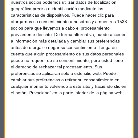
de crecimiento para
España y Portugal
. Para ambas
nuestros socios podemos utilizar datos de localización
geográfica precisa e identificación mediante las
economías proyecta una expansión superior al 2%. Según el
características de dispositivos. Puede hacer clic para
banco el escenario de previsión de comportamiento del
otorgarnos su consentimiento a nosotros y a nuestros 1538
consumo, la inversión, el ahorro, el empleo, la migración o
socios para que llevemos a cabo el procesamiento
la vivienda juegan a favor de compensar con volumen de
previamente descrito. De forma alternativa, puede acceder
negocio las bajadas previstas de tipos de interés.
a información más detallada y cambiar sus preferencias
antes de otorgar o negar su consentimiento.
Tenga en
CaixaBank
estima que el impacto de la
dana
que ha
cuenta que algún procesamiento de sus datos personales
afectado a Valencia en el
PIB
español del cuarto trimestre
puede no requerir de su consentimiento, pero usted tiene
el derecho de rechazar tal procesamiento. Sus
de 2024 será de
una o dos décimas
.
preferencias se aplicarán solo a este sitio web. Puede
cambiar sus preferencias o retirar su consentimiento en
cualquier momento volviendo a este sitio y haciendo clic en
el botón "Privacidad" en la parte inferior de la página web.