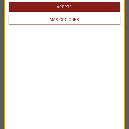
Apertura
ACEPTO
La Magia de la Publicidad
Claves ESG
MÁS OPCIONES
Acepto la
política de privacidad
. *
¡Suscribirme!
EN DIRECTO
@CAPITALRADIOB