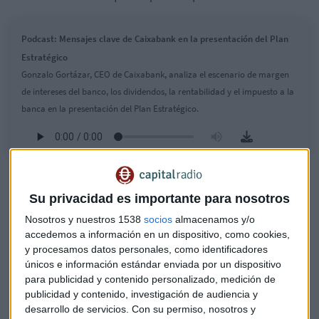
Podcast: Mensajes clave de Caixabank en la presentación del Plan
Estratégico
Gonzalo Gortázar, CEO de Caixabank, analiza el escenario de margen
de intereses del banco, los dividendos, la rentabilidad y el impuesto a la
banca en la presentación del Plan Estratégico.
CaixaBank
espera la captación de unos
800.000 clientes
hasta 2027
y señala que hay margen para crecer en el
Su privacidad es importante para nosotros
negocio de productos para preparar la jubilación en el
Nosotros y nuestros 1538
socios
almacenamos y/o
segmento de edad del
baby
boom.
Gortázar
insiste en que el
accedemos a información en un dispositivo, como cookies,
banco
no contempla
por el momento la
compra
de otras
y procesamos datos personales, como identificadores
entidades, ni en España ni en Europa, porque no ve que se
únicos e información estándar enviada por un dispositivo
pueda transformar en creación de valor.
para publicidad y contenido personalizado, medición de
publicidad y contenido, investigación de audiencia y
La entidad ha presentado el plan bajo un escenario positivo
desarrollo de servicios.
Con su permiso, nosotros y