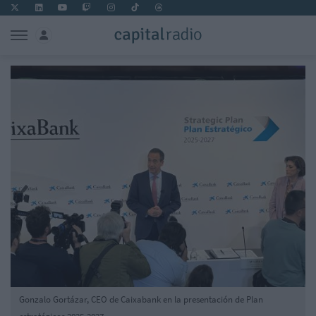
Gonzalo Gortázar, CEO de Caixabank en la presentación de Plan