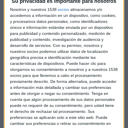
.
Su privacidad es importante para nosotros
Abengoa recibe una oferta por parte de los propietarios
Nosotros y nuestros 1538
socios
almacenamos y/o
mexicanos de OHL
accedemos a información en un dispositivo, como cookies,
OHL y ahora Abengoa: la conquista de los Amodio en la
y procesamos datos personales, como identificadores
únicos e información estándar enviada por un dispositivo
bolsa española
para publicidad y contenido personalizado, medición de
Abengoa solicita un rescate de 249 millones de euros a la
publicidad y contenido, investigación de audiencia y
SEPI
desarrollo de servicios.
Con su permiso, nosotros y
nuestros socios podemos utilizar datos de localización
El registro se ha iniciado nada más comenzar la jornada
geográfica precisa e identificación mediante las
laboral, cuando los agentes han accedido a distintos
características de dispositivos. Puede hacer clic para
departamentos de la sede, donde trabajan unas mil
otorgarnos su consentimiento a nosotros y a nuestros 1538
socios para que llevemos a cabo el procesamiento
personas.
previamente descrito. De forma alternativa, puede acceder
a información más detallada y cambiar sus preferencias
Estas fuentes han indicado que en Palmas Altas está “el
antes de otorgar o negar su consentimiento.
Tenga en
corazón de la empresa”, con las sedes centrales no solo de
cuenta que algún procesamiento de sus datos personales
su administración principal sino de empresas filiales, como
puede no requerir de su consentimiento, pero usted tiene
Abengoa Agua, Abengoa Energía o Abenewco.
el derecho de rechazar tal procesamiento. Sus
preferencias se aplicarán solo a este sitio web. Puede
Los trabajadores permanecen en el edificio principal a la
cambiar sus preferencias o retirar su consentimiento en