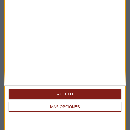
La Magia de la Publicidad
Claves ESG
Acepto la
política de privacidad
. *
¡Suscribirme!
EN DIRECTO
@CAPITALRADIOB
ACEPTO
MÁS OPCIONES