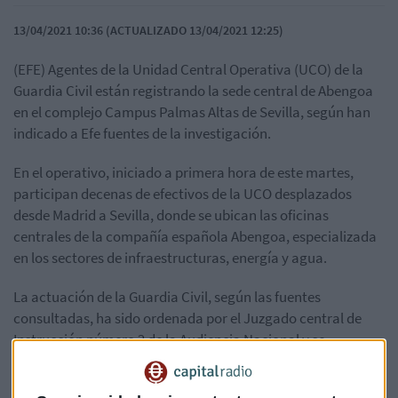
13/04/2021 10:36 (ACTUALIZADO 13/04/2021 12:25)
(EFE) Agentes de la Unidad Central Operativa (UCO) de la
Guardia Civil están registrando la sede central de Abengoa
en el complejo Campus Palmas Altas de Sevilla, según han
indicado a Efe fuentes de la investigación.
En el operativo, iniciado a primera hora de este martes,
participan decenas de efectivos de la UCO desplazados
desde Madrid a Sevilla, donde se ubican las oficinas
centrales de la compañía española Abengoa, especializada
en los sectores de infraestructuras, energía y agua.
La actuación de la Guardia Civil, según las fuentes
consultadas, ha sido ordenada por el Juzgado central de
Instrucción número 2 de la Audiencia Nacional y se
encuentra bajo secreto judicial