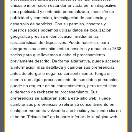
únicos e información estándar enviada por un dispositivo
Qualcomm
"la compañía está como el
Nasdaq
,
para publicidad y contenido personalizado, medición de
buscando zona de mínimos y rebotes". Apostando por la
publicidad y contenido, investigación de audiencia y
vuelta al mercado, se podría probar un "contraataque",
desarrollo de servicios.
Con su permiso, nosotros y
aunque sería una operación "agresiva", en opinión de
Ribes
.
nuestros socios podemos utilizar datos de localización
geográfica precisa e identificación mediante las
En cambio, "la corrección en
Netflix
ha dejado precios
características de dispositivos. Puede hacer clic para
atractivos y la compañía está alcista".
otorgarnos su consentimiento a nosotros y a nuestros 1538
socios para que llevemos a cabo el procesamiento
previamente descrito. De forma alternativa, puede acceder
a información más detallada y cambiar sus preferencias
antes de otorgar o negar su consentimiento.
Tenga en
cuenta que algún procesamiento de sus datos personales
puede no requerir de su consentimiento, pero usted tiene
el derecho de rechazar tal procesamiento. Sus
preferencias se aplicarán solo a este sitio web. Puede
cambiar sus preferencias o retirar su consentimiento en
cualquier momento volviendo a este sitio y haciendo clic en
el botón "Privacidad" en la parte inferior de la página web.