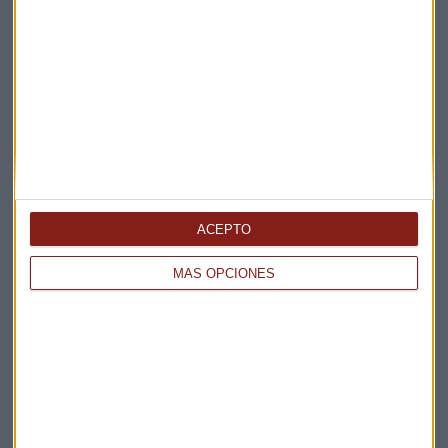
ACEPTO
MÁS OPCIONES
Elige los boletines a los que suscribirte
*
Apertura
La Magia de la Publicidad
Claves ESG
Acepto la
política de privacidad
. *