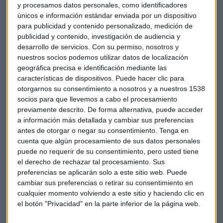
las
infraestructuras críticas
", revela Gil. Explica que
y procesamos datos personales, como identificadores
conceptos digitales tan abstractos como el "cloud" tienen
únicos e información estándar enviada por un dispositivo
detrás
"realidades físicas"
, "necesitan estar
para publicidad y contenido personalizado, medición de
permanentemente alimentadas de energía eléctrica,
publicidad y contenido, investigación de audiencia y
desarrollo de servicios.
Con su permiso, nosotros y
refrigeración correcta y monitorización que les permitan ser
nuestros socios podemos utilizar datos de localización
operadas de la mejor manera posible".
geográfica precisa e identificación mediante las
características de dispositivos. Puede hacer clic para
Respecto a esa refrigeración, señala que va a ser clave para
otorgarnos su consentimiento a nosotros y a nuestros 1538
reducir el elevado consumo de energía que conllevará la
socios para que llevemos a cabo el procesamiento
llegada del
5G
. Explica que esta tecnología, que va a
previamente descrito. De forma alternativa, puede acceder
permitir que se convierta en realidad el vehículo autónomo,
a información más detallada y cambiar sus preferencias
puede llegar a consumir el doble que el 4G según diversos
antes de otorgar o negar su consentimiento.
Tenga en
estudios.
cuenta que algún procesamiento de sus datos personales
puede no requerir de su consentimiento, pero usted tiene
el derecho de rechazar tal procesamiento. Sus
Desde Vertiv revela que están
"desarrollando equipos de
preferencias se aplicarán solo a este sitio web. Puede
climatización para ayudar a la sostenibilidad del medio
cambiar sus preferencias o retirar su consentimiento en
ambiente"
.
cualquier momento volviendo a este sitio y haciendo clic en
el botón "Privacidad" en la parte inferior de la página web.
ENTREVISTA
Compañías tecnológicas
Vertiv