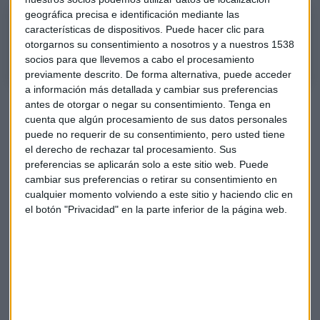
geográfica precisa e identificación mediante las
Carlos Torres sobre Garanti
características de dispositivos. Puede hacer clic para
El presidente de BBVA explica la cuota de Garanti en Turquía
otorgarnos su consentimiento a nosotros y a nuestros 1538
socios para que llevemos a cabo el procesamiento
previamente descrito. De forma alternativa, puede acceder
a información más detallada y cambiar sus preferencias
Turquía, clave para BBVA
antes de otorgar o negar su consentimiento.
Tenga en
cuenta que algún procesamiento de sus datos personales
Con una cuota de mercado entre los bancos privados del
puede no requerir de su consentimiento, pero usted tiene
20% en préstamos en liras turcas y del 19% en depósitos,
el derecho de rechazar tal procesamiento. Sus
Garanti BBVA es el principal banco privado Turquía
y el
preferencias se aplicarán solo a este sitio web. Puede
cambiar sus preferencias o retirar su consentimiento en
mayor por capitalización bursátil. A septiembre de 2021,
cualquier momento volviendo a este sitio y haciendo clic en
tiene 21.651 empleados, 5.535 cajeros automáticos y 1.007
el botón "Privacidad" en la parte inferior de la página web.
oficinas.
La OPA por el 50,15% de Garanti que no posee, muestra la
importancia que BBVA le da al potencial del mercado turco.
Turquía tiene cerca de 84 millones de habitantes, con una
edad media de 32 años.