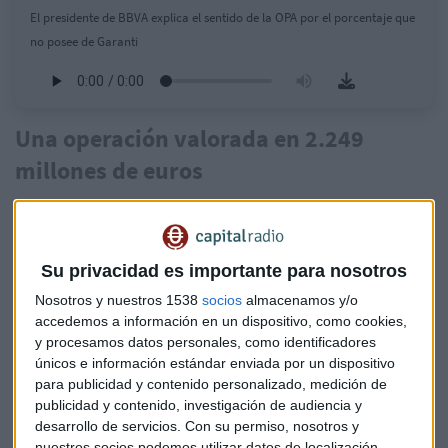
El presidente de BBVA explica el sentido de la OPA por el porcentaje que
no posee de Garanti
Una operación valorada en 2.249
millones de euros
En el caso de que todos los accionistas de Garanti BBVA
vendan sus acciones, la cuantía máxima total que pagará la
entidad española en esta operación asciende a 25.697
Su privacidad es importante para nosotros
millones de liras turcas (equivalente a aproximadamente
2.249 millones de euros²). La oferta no está condicionada y
Nosotros y nuestros 1538
socios
almacenamos y/o
accedemos a información en un dispositivo, como cookies,
BBVA explica que aceptará cualquier nivel de participación.
y procesamos datos personales, como identificadores
únicos e información estándar enviada por un dispositivo
El inicio de la oferta está sujeto a las autorizaciones
para publicidad y contenido personalizado, medición de
regulatorias pertinentes. BBVA considera que la operación
publicidad y contenido, investigación de audiencia y
se puede cerrar en el primer trimestre de 2022.
desarrollo de servicios.
Con su permiso, nosotros y
nuestros socios podemos utilizar datos de localización