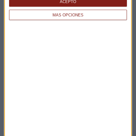
La Magia de la Publicidad
ACEPTO
Claves ESG
MÁS OPCIONES
Acepto la
política de privacidad
. *
¡Suscribirme!
EN DIRECTO
@CAPITALRADIOB