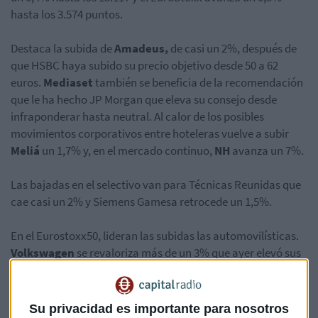
hasta los 3.574 puntos.
Destaca la subida de
Amadeus,
de casi un 2%, después de
que HSBC haya subido su precio objetivo desde 50 a 62
euros.
Mediaset
también se beneficia de la recomendación
que le ha hecho JP Morgan que eleva su consejo desde
infraponderar hasta neutral. Al calor de los posibles
movimientos corporativos entre hoteleras vuelve a subir
Meliá
un 1,7% y, en el mercado continuo,
NH
avanza un 7%.
Las bajadas en el selectivo van para Técnicas Reunidas que
cae casi un 2% y Siemens Gamesa retrocede un 1,5%.
En el Eurostoxx50, lideran las subidas las automovilísticas.
Volkswagen
se revaloriza más de un 3% que ayer elevó sus
previsiones de ventas y de beneficio operativo neto hasta
2020.
Su privacidad es importante para nosotros