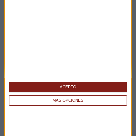
Acepto la
política de privacidad
. *
¡Suscribirme!
EN DIRECTO
@CAPITALRADIOB
ACEPTO
MÁS OPCIONES
NOTICIAS RELACIONADAS