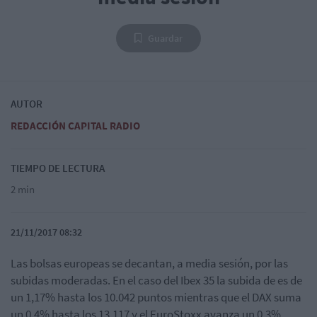
Guardar
AUTOR
REDACCIÓN CAPITAL RADIO
TIEMPO DE LECTURA
2 min
21/11/2017 08:32
Las bolsas europeas se decantan, a media sesión, por las
subidas moderadas. En el caso del Ibex 35 la subida de es de
un 1,17% hasta los 10.042 puntos mientras que el DAX suma
un 0,4% hasta los 13.117 y el EuroStoxx avanza un 0,3%