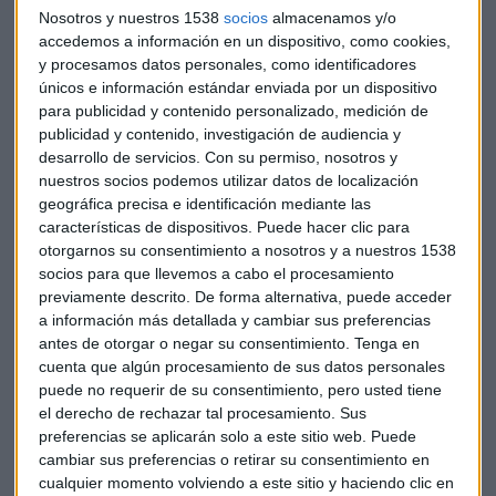
Arriba también las acciones de
ENEL
hoy con n
Nosotros y nuestros 1538
socios
almacenamos y/o
uevo plan estratégico hasta 2020
. Invertirá más en
accedemos a información en un dispositivo, como cookies,
modernizarse en sus mercados maduros. Su consejero
y procesamos datos personales, como identificadores
delegado señala que Enel no está interesado en la alemana
únicos e información estándar enviada por un dispositivo
Innogy y que Endesa no estará activa en operaciones de
para publicidad y contenido personalizado, medición de
publicidad y contenido, investigación de audiencia y
fusiones y adquisiciones en el mercado europeo, tal y como
desarrollo de servicios.
Con su permiso, nosotros y
se especula en el mercado. De hecho comenta que tiene una
nuestros socios podemos utilizar datos de localización
visión negativa de grandes operaciones corporativas.
geográfica precisa e identificación mediante las
características de dispositivos. Puede hacer clic para
Se dispara en la bolsa de Londres la aerolínea
Easyjet
. Su
otorgarnos su consentimiento a nosotros y a nuestros 1538
beneficio neto anual ha bajado algo más de un 30% pero los
socios para que llevemos a cabo el procesamiento
ingresos totales han subido más de un 8% y ha registrado
previamente descrito. De forma alternativa, puede acceder
a información más detallada y cambiar sus preferencias
un número récord de pasajeros de 80,2 millones. Señala
antes de otorgar o negar su consentimiento.
Tenga en
además que se está beneficiando de los problemas por los
cuenta que algún procesamiento de sus datos personales
que atraviesa su competidor Ryanair.
puede no requerir de su consentimiento, pero usted tiene
el derecho de rechazar tal procesamiento. Sus
En el Mercado Continuo, las acciones de
Liberbank
bajan
preferencias se aplicarán solo a este sitio web. Puede
un 1,3%, hasta 0,426 euros, después de que la Comisión
cambiar sus preferencias o retirar su consentimiento en
Nacional del Mercado de Valores haya levantado el veto a
cualquier momento volviendo a este sitio y haciendo clic en