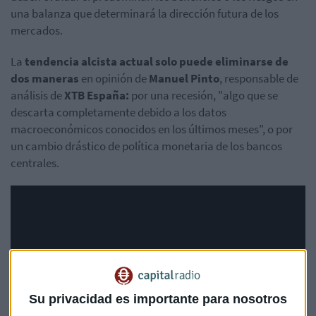
una balanza que determinará la dirección futura de los
mercados.
La
tendencia alcista actual solo puede eliminarse de
dos maneras
en opinión de
Manuel Pinto
, responsable de
análisis de
XTB España:
por una recesión, "algo que se
descarta completamente debido a los datos
macroeconómicos conocidos en los últimos meses", o por
un cambio drástico de política monetaria de los bancos
centrales.
Su privacidad es importante para nosotros