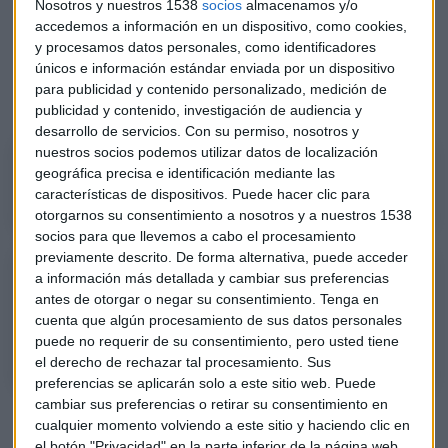
Nosotros y nuestros 1538
socios
almacenamos y/o
accedemos a información en un dispositivo, como cookies,
y procesamos datos personales, como identificadores
únicos e información estándar enviada por un dispositivo
para publicidad y contenido personalizado, medición de
publicidad y contenido, investigación de audiencia y
desarrollo de servicios.
Con su permiso, nosotros y
nuestros socios podemos utilizar datos de localización
Consultorio de Bolsa con Manuel Pinto
geográfica precisa e identificación mediante las
características de dispositivos. Puede hacer clic para
otorgarnos su consentimiento a nosotros y a nuestros 1538
socios para que llevemos a cabo el procesamiento
previamente descrito. De forma alternativa, puede acceder
Contexto de Mercado con Manuel Pinto
a información más detallada y cambiar sus preferencias
¿Qué es lo más destacado hoy en los mercados? ¿Hacia dónde mirar?
antes de otorgar o negar su consentimiento.
Tenga en
cuenta que algún procesamiento de sus datos personales
El análisis con Manuel Pinto, responsable de análisis de XTB España.
puede no requerir de su consentimiento, pero usted tiene
el derecho de rechazar tal procesamiento. Sus
preferencias se aplicarán solo a este sitio web. Puede
cambiar sus preferencias o retirar su consentimiento en
Análisis de Inditex antes de sus
cualquier momento volviendo a este sitio y haciendo clic en
el botón "Privacidad" en la parte inferior de la página web.