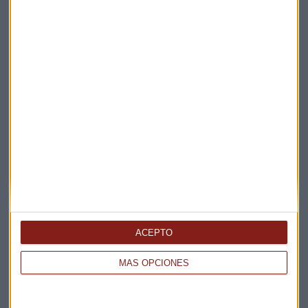
Suscríbete a nuestros boletines
Te enviaremos las noticias más importantes del día
ACEPTO
MÁS OPCIONES