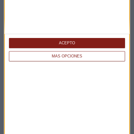
ACEPTO
Elige los boletines a los que suscribirte
*
Apertura
MÁS OPCIONES
La Magia de la Publicidad
Claves ESG
Acepto la
política de privacidad
. *
¡Suscribirme!
EN DIRECTO