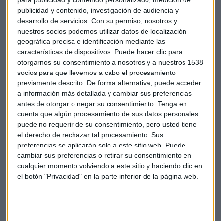
publicidad y contenido, investigación de audiencia y
desarrollo de servicios.
Con su permiso, nosotros y
nuestros socios podemos utilizar datos de localización
geográfica precisa e identificación mediante las
características de dispositivos. Puede hacer clic para
otorgarnos su consentimiento a nosotros y a nuestros 1538
socios para que llevemos a cabo el procesamiento
previamente descrito. De forma alternativa, puede acceder
a información más detallada y cambiar sus preferencias
antes de otorgar o negar su consentimiento.
Tenga en
cuenta que algún procesamiento de sus datos personales
Hay un ingrediente que une al mercado con el
puede no requerir de su consentimiento, pero usted tiene
Real Madrid y lo conoce Doblado
el derecho de rechazar tal procesamiento. Sus
Analizamos el comportamiento de la bolsa en el
Consultorio Capital de Mercado Abierto con Carlos
preferencias se aplicarán solo a este sitio web. Puede
Doblado, analista de Blackbird Bank
cambiar sus preferencias o retirar su consentimiento en
Capital Radio /
/ 2022-05-05
cualquier momento volviendo a este sitio y haciendo clic en
el botón "Privacidad" en la parte inferior de la página web.
En este escenario, las mayores subidas del selectivo español
las han presentado
Inditex
(+5,15%),
Cellnex
(+3,9%),
Banco Sabadell
(+3,88%),
Meliá Hoteles
(+3,53%),
CIE
Automotive
(+3,43%) y
ArcelorMittal
(+3,24%).