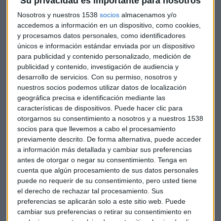
Su privacidad es importante para nosotros
Nosotros y nuestros 1538
socios
almacenamos y/o
accedemos a información en un dispositivo, como cookies,
y procesamos datos personales, como identificadores
únicos e información estándar enviada por un dispositivo
para publicidad y contenido personalizado, medición de
publicidad y contenido, investigación de audiencia y
desarrollo de servicios.
Con su permiso, nosotros y
nuestros socios podemos utilizar datos de localización
geográfica precisa e identificación mediante las
características de dispositivos. Puede hacer clic para
otorgarnos su consentimiento a nosotros y a nuestros 1538
socios para que llevemos a cabo el procesamiento
previamente descrito. De forma alternativa, puede acceder
a información más detallada y cambiar sus preferencias
Europa toma la delantera
antes de otorgar o negar su consentimiento.
Tenga en
Según el análisis de Alfayate, los
mercados europeos
están
cuenta que algún procesamiento de sus datos personales
puede no requerir de su consentimiento, pero usted tiene
mostrando una
fortaleza
notable. "Es verdad que Europa lo
el derecho de rechazar tal procesamiento. Sus
está haciendo un poquito mejor y eso nos viene bien si
preferencias se aplicarán solo a este sitio web. Puede
estamos con valores europeos", señala el experto al
cambiar sus preferencias o retirar su consentimiento en
observar cómo el Eurostoxx 50 ha abierto con gap al alza,