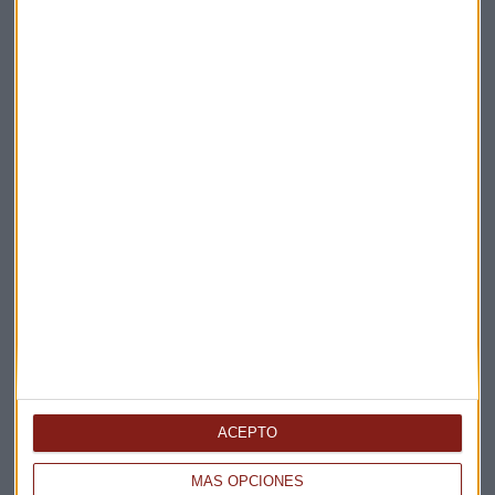
Suscríbete a nuestros boletines
Te enviaremos las noticias más importantes del día
ACEPTO
MÁS OPCIONES