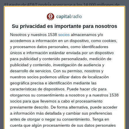
El gasto de AT&T podría acercarse a los 14.000 millones de
dólares a lo largo de los cinco años de vigencia del contrato
con Ericsson.
Su privacidad es importante para nosotros
Con la adjudicación del contrato Open RAN, Ericsson se
Nosotros y nuestros 1538
socios
almacenamos y/o
convertirá en el mayor proveedor de AT&T y se queda fuera
accedemos a información en un dispositivo, como cookies,
Nokia.
y procesamos datos personales, como identificadores
únicos e información estándar enviada por un dispositivo
Los títulos de Ericsson abren con subidas de un 8% y
para publicidad y contenido personalizado, medición de
ese porcentaje es el que baja Nokia.
publicidad y contenido, investigación de audiencia y
desarrollo de servicios.
Con su permiso, nosotros y
Iberdrola
firma una alianza con el grupo Masdar de
nuestros socios podemos utilizar datos de localización
geográfica precisa e identificación mediante las
Emiratos Árabes para coinvertir 15.000 millones en eólica
características de dispositivos. Puede hacer clic para
marina e hidrógeno verde en Alemania, Reino Unido y EEUU.
otorgarnos su consentimiento a nosotros y a nuestros 1538
socios para que llevemos a cabo el procesamiento
DIA
ha vendido sus 1.000 tiendas de perfumerías Clarel al
previamente descrito. De forma alternativa, puede acceder
grupo colombiano Trinity por 42,2 millones de euros.
a información más detallada y cambiar sus preferencias
antes de otorgar o negar su consentimiento.
Tenga en
Indra
no descarta la venta de su filial de tecnologías de
cuenta que algún procesamiento de sus datos personales