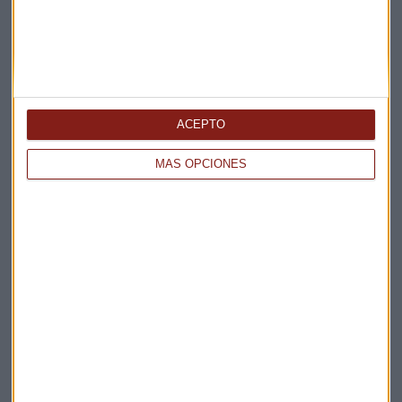
ACEPTO
MÁS OPCIONES
Elige los boletines a los que suscribirte
*
Apertura